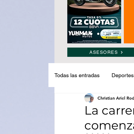
ASESORES
Todas las entradas
Deportes
Christian Ariel Ro
Narcotráfico
Ledesma
La carre
comenzar
Medio ambiente
Turism