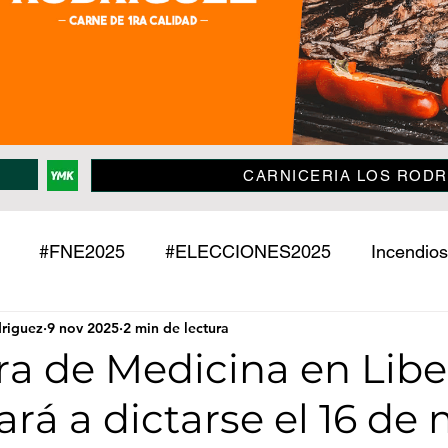
CARNICERIA LOS RODR
#FNE2025
#ELECCIONES2025
Incendios
driguez
9 nov 2025
2 min de lectura
Policiales
Jujuy
País
Mundo
Deport
ra de Medicina en Lib
á a dictarse el 16 de
o
Mascotas
Entrevistas
Historias
Econ