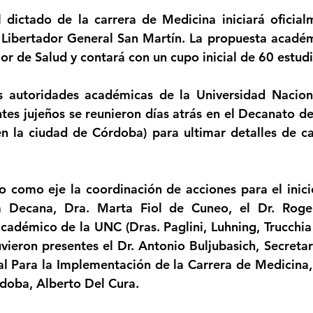
strellas.
 dictado de la carrera de Medicina iniciará oficial
Femicidio
Incendios
Tenis de Mesa
Caima
Libertador General San Martín. La propuesta académ
or de Salud y contará con un cupo inicial de 60 estud
legua
Categoría sin título
Viajes
Cultura
s autoridades académicas de la Universidad Nacion
tes jujeños se reunieron días atrás en el Decanato de 
n la ciudad de Córdoba) para ultimar detalles de cara
o como eje la coordinación de acciones para el inicio
a Decana, Dra. Marta Fiol de Cuneo, el Dr. Rogeli
adémico de la UNC (Dras. Paglini, Luhning, Trucchia y
uvieron presentes el Dr. Antonio Buljubasich, Secretar
al Para la Implementación de la Carrera de Medicina, y
doba, Alberto Del Cura.