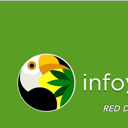
info
RED D