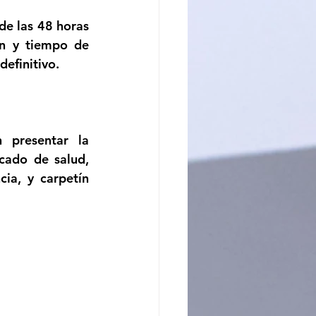
e las 48 horas 
ón y tiempo de 
efinitivo.
presentar la 
cado de salud, 
ia, y carpetín 