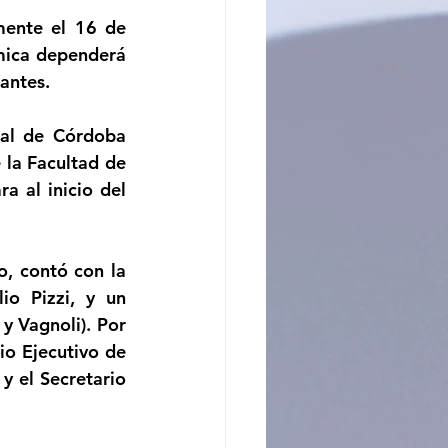
mente el 16 de 
ncito
ica dependerá 
iantes.
al de Córdoba 
la Facultad de 
 al inicio del 
, contó con la 
o Pizzi, y un 
 Vagnoli). Por 
io Ejecutivo de 
 el Secretario 