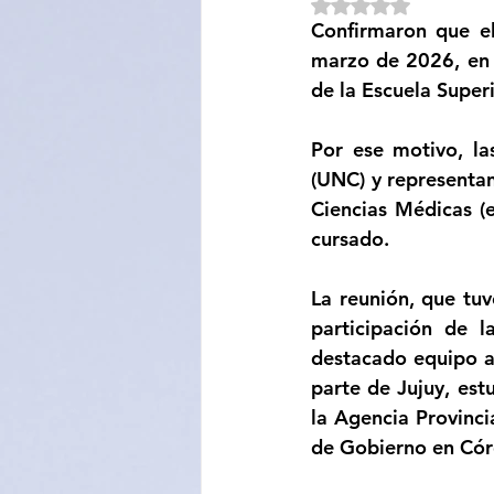
Obtuvo NaN de 5 e
Confirmaron que el
Sociedad
Educación
marzo de 2026, en 
de la Escuela Superi
Categoría sin título
Cali
Por ese motivo, la
(UNC) y representan
Ciencias Médicas (e
cursado.
La reunión, que tuv
participación de l
destacado equipo ac
parte de Jujuy, est
la Agencia Provinci
de Gobierno en Cór