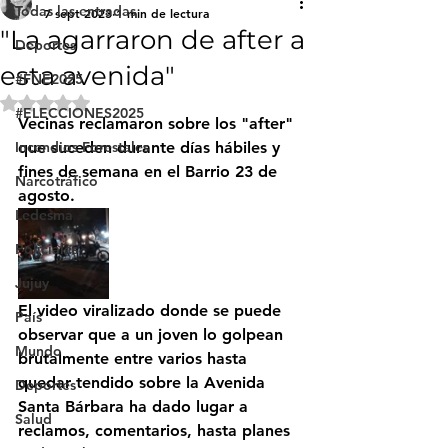
Todas las entradas
7 sept 2023
1 min de lectura
"La agarraron de after a
Deportes
esta avenida"
#FNE2025
Obtuvo NaN de 5 estrellas.
#ELECCIONES2025
Vecinas reclamaron sobre los "after" 
Incendios Forestales
que suceden durante días hábiles y 
fines de semana en el Barrio 23 de 
Narcotráfico
agosto.
Ledesma
Policiales
Jujuy
El video viralizado donde se puede 
País
observar que a un joven lo golpean 
Mundo
brutalmente entre varios hasta 
quedar tendido sobre la Avenida 
Deportes
Santa Bárbara ha dado lugar a 
Salud
reclamos, comentarios, hasta planes 