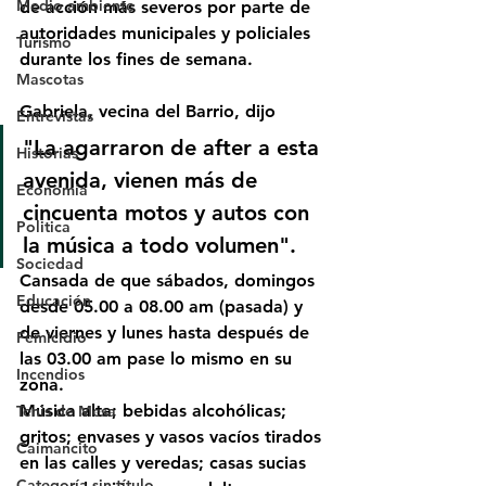
Medio ambiente
de acción más severos por parte de 
autoridades municipales y policiales 
Turismo
durante los fines de semana.
Mascotas
Gabriela, vecina del Barrio, dijo
Entrevistas
"La agarraron de after a esta 
Historias
avenida, vienen más de 
Economía
cincuenta motos y autos con 
Politica
la música a todo volumen". 
Sociedad
Cansada de que sábados, domingos 
Educación
desde 05.00 a 08.00 am (pasada) y 
de viernes y lunes hasta después de 
Femicidio
las 03.00 am pase lo mismo en su 
Incendios
zona. 
Música alta; bebidas alcohólicas; 
Tenis de Mesa
gritos; envases y vasos vacíos tirados 
Caimancito
en las calles y veredas; casas sucias 
Categoría sin título