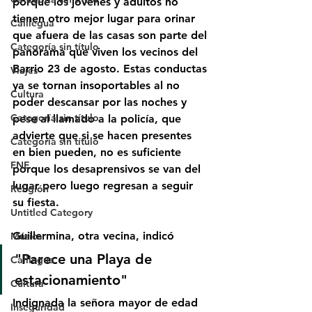
porque los jóvenes y adultos no 
tienen otro mejor lugar para orinar 
Calilegua
que afuera de las casas son parte del 
Categoría sin título
panorama que viven los vecinos del 
Barrio 23 de agosto. Estas conductas 
Viajes
ya se tornan insoportables al no 
Cultura
poder descansar por las noches y 
Categoría sin título
pese al llamado a la policía, que 
advierte que si se hacen presentes 
Categoría sin título
en bien pueden, no es suficiente 
FNE
porque los desaprensivos se van del 
lugar pero luego regresan a seguir 
Religión
su fiesta.
Untitled Category
Guillermina, otra vecina, indicó 
Música
"Parece una Playa de 
Calilegua
estacionamiento"
Cultura
Indignada la señora mayor de edad 
Inseguridad