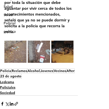
por toda la situación que debe 
Salud
aguantar por vivir cerca de todos los 
acontecimientos mencionados, 
Salud
señaló que ya no se puede dormir y 
Policial
solicita a la policía que recorra la 
politica
zona.
Policia
Reclamos
Alcohol
Jovenes
Vecinos
After
23 de agosto
Ledesma
Policiales
Sociedad