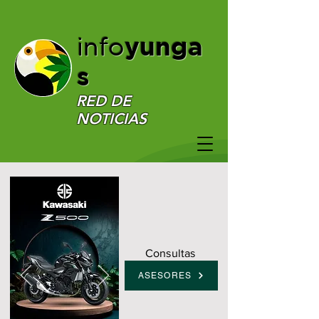
yunga
info
s
RED DE
NOTICIAS
Consultas
ASESORES