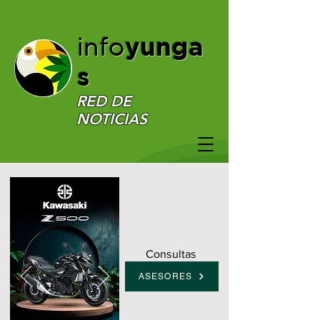
yunga
info
s
RED DE
NOTICIAS
Consultas
ASESORES