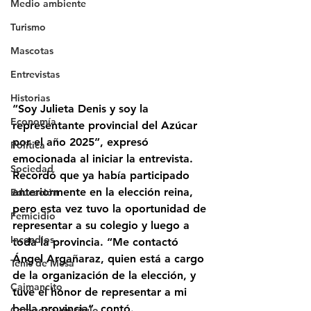
Medio ambiente
Turismo
Mascotas
Entrevistas
Historias
“Soy Julieta Denis y soy la 
Economía
representante provincial del Azúcar 
por el año 2025”, expresó 
Politica
emocionada al iniciar la entrevista. 
Sociedad
Recordó que ya había participado 
anteriormente en la elección reina, 
Educación
pero esta vez tuvo la oportunidad de 
Femicidio
representar a su colegio y luego a 
Incendios
toda la provincia. “Me contactó 
Ángel Argañaraz, quien está a cargo 
Tenis de Mesa
de la organización de la elección, y 
Caimancito
tuve el honor de representar a mi 
bella provincia”, contó.
Categoría sin título