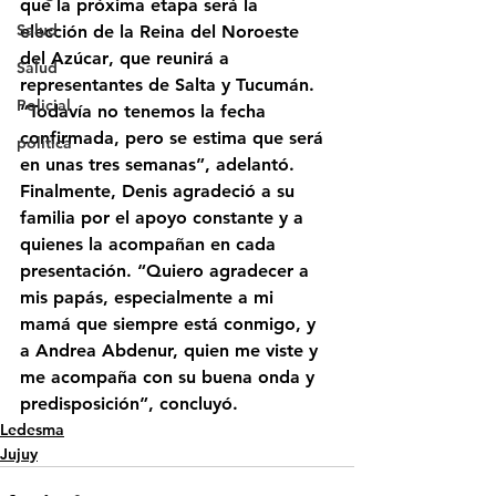
que la próxima etapa será la 
Salud
elección de la Reina del Noroeste 
del Azúcar
, que reunirá a 
Salud
representantes de 
Salta y Tucumán
. 
Policial
“Todavía no tenemos la fecha 
confirmada, pero se estima que será 
politica
en unas tres semanas”, adelantó.
Finalmente, Denis agradeció a su 
familia por el apoyo constante y a 
quienes la acompañan en cada 
presentación. “Quiero agradecer a 
mis papás, especialmente a mi 
mamá que siempre está conmigo, y 
a Andrea Abdenur, quien me viste y 
me acompaña con su buena onda y 
predisposición”, concluyó.
Ledesma
Jujuy