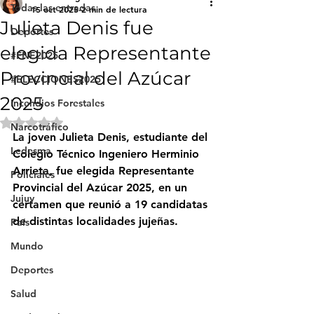
Todas las entradas
15 oct 2025
2 min de lectura
Julieta Denis fue
Deportes
elegida Representante
#FNE2025
Provincial del Azúcar
#ELECCIONES2025
2025
Incendios Forestales
Obtuvo NaN de 5 estrellas.
Narcotráfico
La joven 
Julieta Denis
, estudiante del 
Ledesma
Colegio Técnico Ingeniero Herminio 
Arrieta
, fue elegida 
Representante 
Policiales
Provincial del Azúcar 2025
, en un 
Jujuy
certamen que reunió a 19 candidatas 
de distintas localidades jujeñas.
País
Mundo
Deportes
Salud