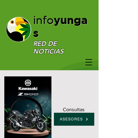
yunga
info
s
RED DE
NOTICIAS
Consultas
ASESORES