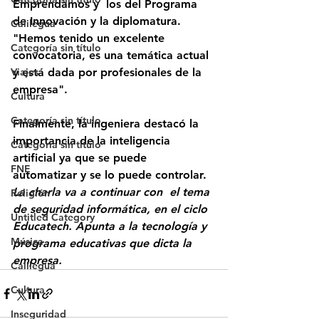
Emprendamos y  los del Programa 
de Innovación y la diplomatura. 
Calilegua
"Hemos tenido un excelente 
Categoría sin título
convocatoria, es una temática actual 
Viajes
y está dada por profesionales de la 
empresa".
Cultura
Categoría sin título
Finalmente, la ingeniera destacó la  
importancia de la inteligencia 
Categoría sin título
artificial ya que se puede 
FNE
automatizar y se lo puede controlar.
La charla va a continuar con  el tema 
Religión
de seguridad informática, en el ciclo 
Untitled Category
Educatech. Apunta a la tecnología y 
Música
programa educativas que dicta la 
empresa.
Calilegua
Cultura
Inseguridad