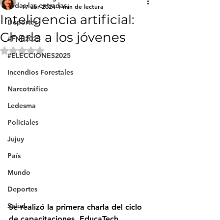
Todas las entradas
17 abr 2024
1 min de lectura
Inteligencia artificial:
Deportes
Charla a los jóvenes
#FNE2025
Obtuvo NaN de 5 estrellas.
#ELECCIONES2025
Incendios Forestales
Narcotráfico
Ledesma
Policiales
Jujuy
País
Mundo
Deportes
Salud
Se realizó la primera charla del ciclo 
de capacitaciones  EducaTech  