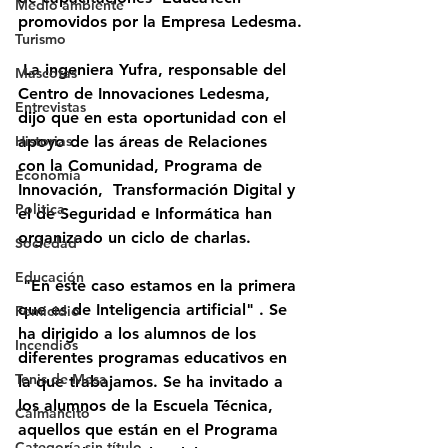
Medio ambiente
promovidos por la Empresa Ledesma.
Turismo
 La ingeniera Yufra, responsable del 
Mascotas
Centro de Innovaciones Ledesma, 
Entrevistas
dijo que en esta oportunidad con el 
Historias
apoyo de las áreas de Relaciones 
con la Comunidad, Programa de 
Economía
Innovación,  Transformación Digital y 
Politica
el de Seguridad e Informática han 
organizado un ciclo de charlas.
Sociedad
Educación
 "En este caso estamos en la primera 
que es de Inteligencia artificial" . Se 
Femicidio
ha dirigido a los alumnos de los 
Incendios
diferentes programas educativos en 
Tenis de Mesa
la que trabajamos. Se ha invitado a 
los alumnos de la Escuela Técnica, 
Caimancito
aquellos que están en el Programa 
Categoría sin título