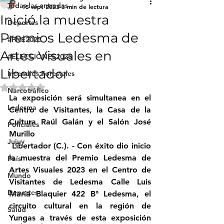
Todas las entradas
15 sept 2023
3 min de lectura
Inició la muestra
Deportes
Premios Ledesma de
#FNE2025
Artes Visuales en
#ELECCIONES2025
Libertador
Incendios Forestales
Obtuvo NaN de 5 estrellas.
Narcotráfico
La exposición será simultanea en el 
Ledesma
Centro de Visitantes, la Casa de la 
Cultura Raúl Galán y el Salón José 
Policiales
Murillo
Jujuy
 Libertador (C.). - Con éxito dio inicio 
la muestra del Premio Ledesma de 
País
Artes Visuales 2023 en el Centro de 
Mundo
Visitantes de Ledesma Calle Luis 
Deportes
María Blaquier 422 B° Ledesma, el 
circuito cultural en la región de 
Salud
Yungas a través de esta exposición 