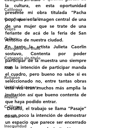
la cultura, en esta oportunidad 
Calilegua
presente mi obra titulada “Pacha 
Categoría sin título
pop” que es la imagen central de una 
de una mujer que se trate de una 
Viajes
feriante de acá de la feria de San 
Cultura
Antonio de nuestra ciudad.
En tanto la artista Julieta Caorlin 
Categoría sin título
sostuvo, Contenta por poder 
Categoría sin título
participar de la muestra uno siempre 
con la intención de participar manda 
FNE
el cuadro, pero bueno no sabe si es 
Religión
seleccionado no, entre tantas obras 
Untitled Category
esta vez eran muchos más amplia la 
invitación así que bueno contenta de 
Música
que haya podido entrar.
Calilegua
 Detallo, el trabajo se llama “Pasaje” 
es un poco la intención de demostrar 
Cultura
un espacio que parece ser encerrado 
Inseguridad