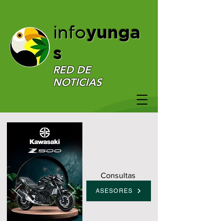
yunga
info
s
RED DE
NOTICIAS
Consultas
ASESORES