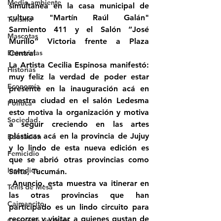
Medio ambiente
simultánea en la casa municipal de 
cultura "Martín Raúl Galán" 
Turismo
Sarmiento 411 y el Salón “José 
Mascotas
Murillo” Victoria frente a Plaza 
Entrevistas
Central
La Artista Cecilia Espinosa manifestó: 
Historias
muy feliz la verdad de poder estar 
Economía
presente en la inauguración acá en 
nuestra ciudad en el salón Ledesma 
Politica
esto motiva la organización y motiva 
Sociedad
a seguir creciendo en las artes 
plásticas acá en la provincia de Jujuy 
Educación
y lo lindo de esta nueva edición es 
Femicidio
que se abrió otras provincias como 
Incendios
Salta, Tucumán.
 Anuncio, esta muestra va itinerar en 
Tenis de Mesa
las otras provincias que han 
Caimancito
participado es un lindo circuito para 
recorrer y visitar a quienes gustan de 
Categoría sin título