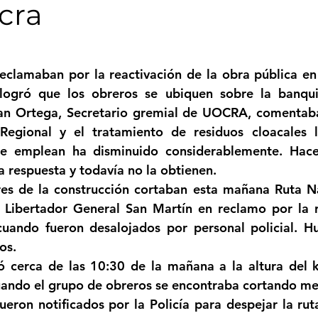
cra
Femicidio
Incendios
Tenis de Mesa
Caima
strellas.
eclamaban por la reactivación de la obra pública en 
legua
Categoría sin título
Viajes
Cultura
 logró que los obreros se ubiquen sobre la banquin
an Ortega, Secretario gremial de UOCRA, comentaba
Regional y el tratamiento de residuos cloacales l
se emplean ha disminuido considerablemente. Hac
 respuesta y todavía no la obtienen.
es de la construcción cortaban esta mañana Ruta Na
d Libertador General San Martín en reclamo por la r
cuando fueron desalojados por personal policial. Hu
os.
ró cerca de las 10:30 de la mañana a la altura del 
uando el grupo de obreros se encontraba cortando me
ueron notificados por la Policía para despejar la rut