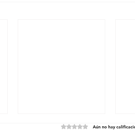
Obtuvo 0 de 5 estrellas.
Aún no hay calificac