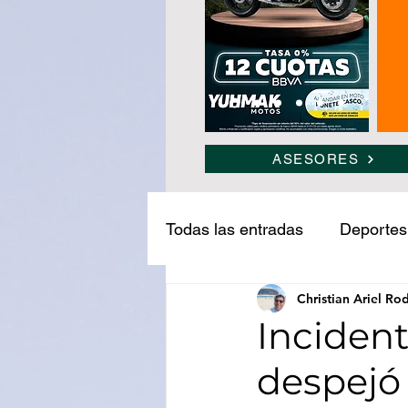
ASESORES
Todas las entradas
Deportes
Christian Ariel Ro
Narcotráfico
Ledesma
Incident
despejó 
Medio ambiente
Turism