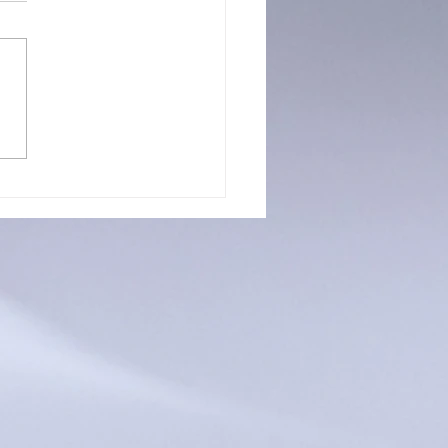
O: CONCEJO PIDIÓ
 UNANIMIDAD
NCORPORAR A
BAJADORES
PEDIDOS Y
IERTEN POR EL
TO DEL FALLO
ICIAL