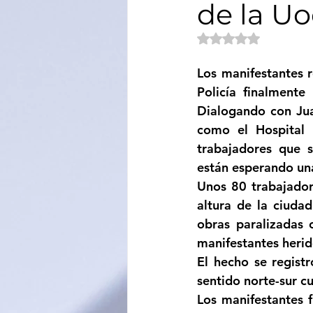
de la Uo
Sociedad
Educación
Obtuvo NaN de 5 e
Los manifestantes r
Categoría sin título
Cali
Policía finalmente
Dialogando con Ju
como el Hospital 
trabajadores que 
están esperando una
Unos 80 trabajador
altura de la ciuda
obras paralizadas 
manifestantes herid
El hecho se regist
sentido norte-sur c
Los manifestantes f