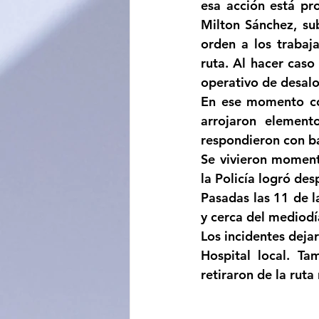
esa acción está pro
Milton Sánchez, sub
orden a los trabaj
ruta. Al hacer caso 
operativo de desalo
En ese momento com
arrojaron elemento
respondieron con b
Se vivieron moment
la Policía logró desp
Pasadas las 11 de l
y cerca del mediodía
Los incidentes deja
Hospital local. Ta
retiraron de la ruta