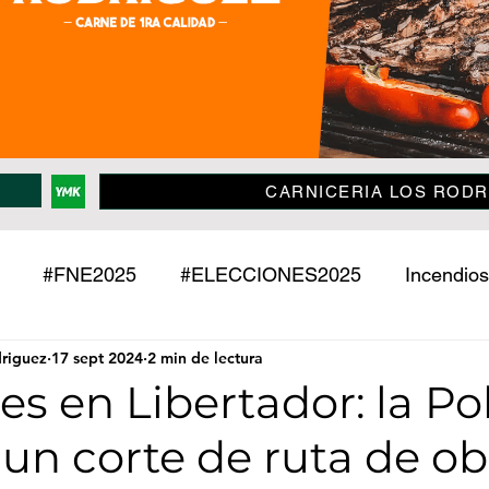
CARNICERIA LOS RODR
#FNE2025
#ELECCIONES2025
Incendios
driguez
17 sept 2024
2 min de lectura
Policiales
Jujuy
País
Mundo
Deport
es en Libertador: la Pol
un corte de ruta de ob
o
Mascotas
Entrevistas
Historias
Econ