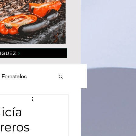
IGUEZ
 Forestales
es
Salud
icía
reros
omía
Politica