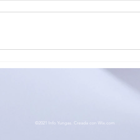
CALILEGUA DECLARÓ
YUT
CIUDADANO ILUSTRE A
POR
ASENCIO LÓPEZ Y
REI
ADHIRIÓ AL PROGRAMA
TRA
"AQUÍ VIVE UN HÉROE
DES
ADV
COS
JUD
©2021 Info Yungas. Creada con Wix.com