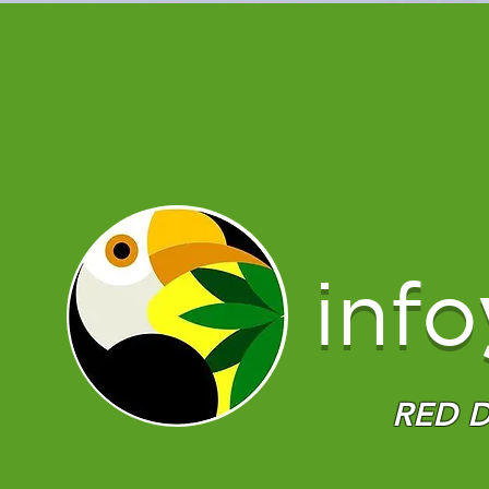
info
RED D