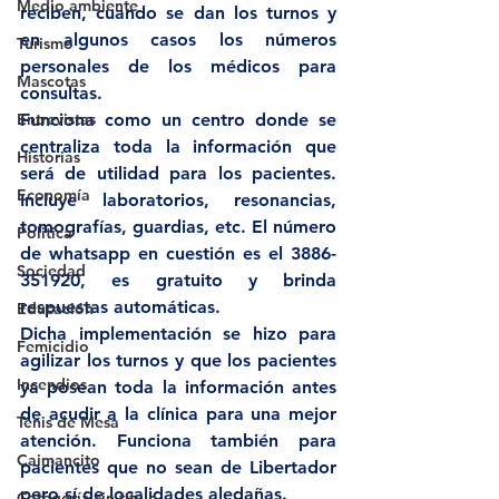
Medio ambiente
reciben, cuando se dan los turnos y 
en algunos casos los números 
Turismo
personales de los médicos para 
Mascotas
consultas.
Entrevistas
Funciona como un centro donde se 
centraliza toda la información que 
Historias
será de utilidad para los pacientes. 
Economía
Incluye laboratorios, resonancias, 
tomografías, guardias, etc. El número 
Politica
de whatsapp en cuestión es el 3886-
Sociedad
351920, es gratuito y brinda 
respuestas automáticas.  
Educación
Dicha implementación se hizo para 
Femicidio
agilizar los turnos y que los pacientes 
Incendios
ya posean toda la información antes 
de acudir a la clínica para una mejor 
Tenis de Mesa
atención. Funciona también para 
Caimancito
pacientes que no sean de Libertador 
pero sí de localidades aledañas.
Categoría sin título