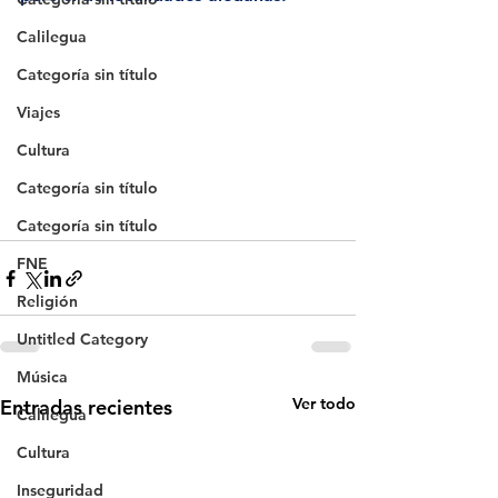
Calilegua
Categoría sin título
Viajes
Cultura
Categoría sin título
Categoría sin título
FNE
Religión
Untitled Category
Música
Ver todo
Entradas recientes
Calilegua
Cultura
Inseguridad