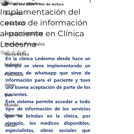
Todas las entradas
28 ene 2025
1 min de lectura
Implementación del
Deportes
centro de información
#FNE2025
al paciente en Clínica
#ELECCIONES2025
Ledesma
Incendios Forestales
Obtuvo NaN de 5 estrellas.
Narcotráfico
En la clínica Ledesma desde hace un 
Ledesma
tiempo se viene implementando un 
número de whatsapp que sirve de 
Policiales
información para el paciente y tuvo 
Jujuy
una buena aceptación de parte de los 
pacientes.
País
Este sistema permite acceder a todo 
Mundo
tipo de información de los servicios 
Deportes
que se brindan en la clínica, por 
ejemplo, los médicos disponibles, 
Salud
especialistas, obras sociales que 