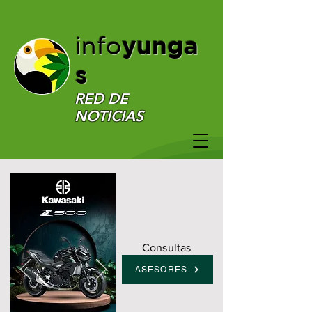
yunga
info
s
RED DE
NOTICIAS
Consultas
ASESORES