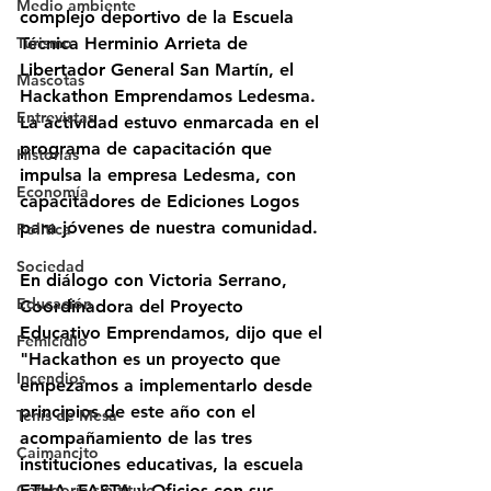
Medio ambiente
complejo deportivo de la Escuela 
Técnica Herminio Arrieta de 
Turismo
Libertador General San Martín, el 
Mascotas
Hackathon Emprendamos Ledesma. 
Entrevistas
La actividad estuvo enmarcada en el 
programa de capacitación que 
Historias
impulsa la empresa Ledesma, con 
Economía
capacitadores de Ediciones Logos 
para jóvenes de nuestra comunidad. 
Politica
Sociedad
En diálogo con Victoria Serrano, 
Educación
Coordinadora del Proyecto 
Educativo Emprendamos, dijo que el 
Femicidio
"Hackathon es un proyecto que 
Incendios
empezamos a implementarlo desde 
principios de este año con el 
Tenis de Mesa
acompañamiento de las tres 
Caimancito
instituciones educativas, la escuela 
ETHA, FASTA y Oficios con sus 
Categoría sin título