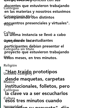
docentes que estuvieron trabajando 
Calilegua
en las materias y nosotros estuvimos 
Categoría sin título
acompañando con distintos 
encuentros presenciales y virtuales".
Viajes
Cultura
La ultima instancia se llevó a cabo 
ayer donde los estudiantes 
Categoría sin título
participantes debían presentar el 
Categoría sin título
proyecto que estuvieron trabajando 
FNE
estos meses, en tres minutos. 
Religión
"Han traído prototipos 
Untitled Category
desde maquetas, carpetas 
Música
institucionales, folletos, pero 
Calilegua
la clave va a ser escucharlos 
Cultura
esos tres minutos cuando 
Inseguridad
presenten su proyecto", dijo 