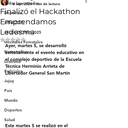
Todas las entradas
6 sept 2023
1 min de lectura
Finalizó el Hackathon
Deportes
Emprendamos
#FNE2025
Ledesma
#ELECCIONES2025
Obtuvo NaN de 5 estrellas.
Incendios Forestales
Ayer, martes 5, se desarrolló 
Narcotráfico
exitosamente el evento educativo en 
el complejo deportivo de la Escuela 
Ledesma
Técnica Herminio Arrieta de 
Policiales
Libertador General San Martín
Jujuy
País
Mundo
Deportes
Salud
Este martes 5 se realizó en el 