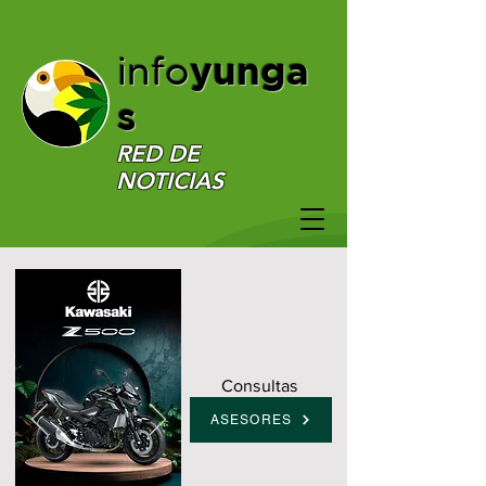
yunga
info
s
RED DE
NOTICIAS
Consultas
ASESORES