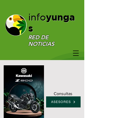
yunga
info
s
RED DE
NOTICIAS
Consultas
ASESORES