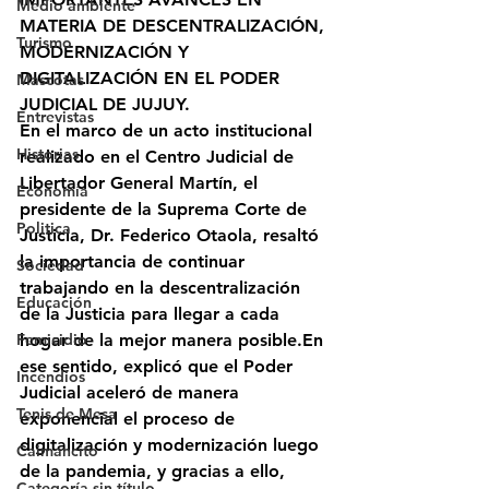
Medio ambiente
MATERIA DE DESCENTRALIZACIÓN, 
Turismo
MODERNIZACIÓN Y 
DIGITALIZACIÓN EN EL PODER 
Mascotas
JUDICIAL DE JUJUY.
Entrevistas
En el marco de un acto institucional 
Historias
realizado en el Centro Judicial de 
Libertador General Martín, el 
Economía
presidente de la Suprema Corte de 
Politica
Justicia, Dr. Federico Otaola, resaltó 
la importancia de continuar 
Sociedad
trabajando en la descentralización 
Educación
de la Justicia para llegar a cada 
Femicidio
hogar de la mejor manera posible.En 
ese sentido, explicó que el Poder 
Incendios
Judicial aceleró de manera 
Tenis de Mesa
exponencial el proceso de 
digitalización y modernización luego 
Caimancito
de la pandemia, y gracias a ello, 
Categoría sin título