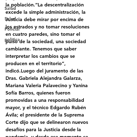
la población.“La descentralización 
Salud
excede la simple administración, la 
Salud
Justicia debe mirar por encima de 
los estrados y no tomar resoluciones 
Policial
en cuatro paredes, sino tomar el 
politica
pulso de la sociedad, una sociedad 
cambiante. Tenemos que saber 
interpretar los cambios que se 
producen en el territorio”, 
indicó.Luego del juramento de las 
Dras. Gabriela Alejandra Galarza, 
Mariana Valeria Palavecino y Yanina 
Sofía Barros, quienes fueron 
promovidas a una responsabilidad 
mayor, y el técnico Edgardo Rubén 
Ávila; el presidente de la Suprema 
Corte dijo que se delinearon nuevos 
desafíos para la Justicia desde la 
pandemia, y desde ese momento se 