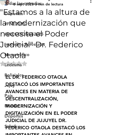
Todas las entradas
6 sept 2023
3 min de lectura
"Estamos a la altura de
Deportes
la modernización que
#FNE2025
necesita el Poder
#ELECCIONES2025
Judicial" Dr. Federico
Incendios Forestales
Otaola
Narcotráfico
Obtuvo NaN de 5 estrellas.
Ledesma
Policiales
EL DR. FEDERICO OTAOLA 
DESTACÓ LOS IMPORTANTES 
Jujuy
AVANCES EN MATERIA DE 
País
DESCENTRALIZACIÓN, 
Mundo
MODERNIZACIÓN Y 
DIGITALIZACIÓN EN EL PODER 
Deportes
JUDICIAL DE JUJUYEL DR. 
Salud
FEDERICO OTAOLA DESTACÓ LOS 
IMPORTANTES AVANCES EN 