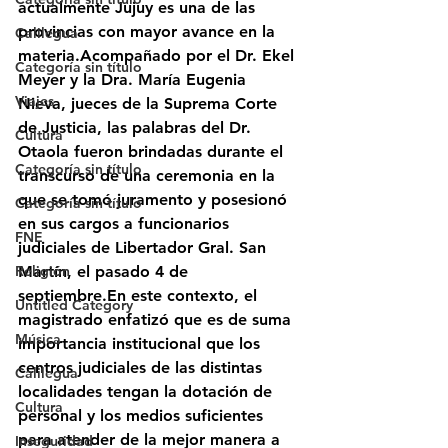
actualmente Jujuy es una de las 
provincias con mayor avance en la 
Calilegua
materia.Acompañado por el Dr. Ekel 
Categoría sin título
Meyer y la Dra. María Eugenia 
Viajes
Nieva, jueces de la Suprema Corte 
de Justicia, las palabras del Dr. 
Cultura
Otaola fueron brindadas durante el 
Categoría sin título
transcurso de una ceremonia en la 
que se tomó juramento y posesionó 
Categoría sin título
en sus cargos a funcionarios 
FNE
judiciales de Libertador Gral. San 
Religión
Martín, el pasado 4 de 
septiembre.En este contexto, el 
Untitled Category
magistrado enfatizó que es de suma 
Música
importancia institucional que los 
centros judiciales de las distintas 
Calilegua
localidades tengan la dotación de 
Cultura
personal y los medios suficientes 
para atender de la mejor manera a 
Inseguridad