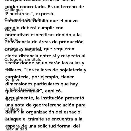
poder concretarlo. Es un terreno de 
Calilegua
9 hectáreas”, expresó.
Categoría sin título
La directora detalló que el nuevo 
predio deberá cumplir con 
Viajes
normativas específicas debido a la 
Cultura
convivencia de áreas de 
producción 
animal y vegetal
, que requieren 
Categoría sin título
cierta distancia entre sí y respecto al 
Categoría sin título
sector donde se ubicarán las aulas y 
FNE
talleres. “Los talleres de hojalatería y 
carpintería, por ejemplo, tienen 
Religión
dimensiones particulares que hay 
Untitled Category
que contemplar”, explicó.
Actualmente, la institución presentó 
Música
una 
nota de georreferenciación
 para 
Calilegua
definir la organización del espacio, 
aunque el trámite se encuentra a la 
Cultura
espera de una 
solicitud formal del 
Inseguridad