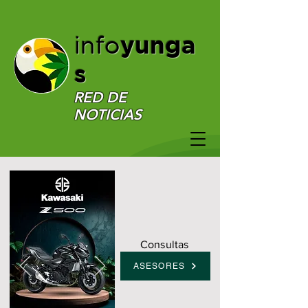
yunga
info
s
RED DE
NOTICIAS
Consultas
ASESORES