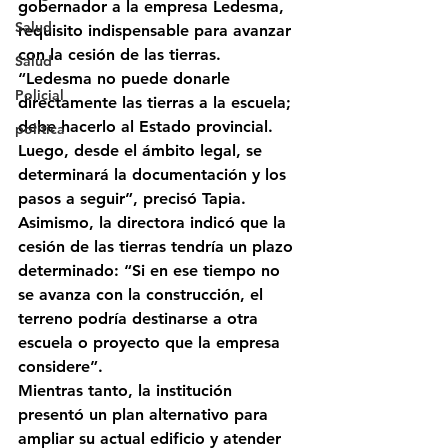
gobernador
 a la empresa Ledesma, 
Salud
requisito indispensable para avanzar 
con la cesión de las tierras.
Salud
“Ledesma no puede donarle 
Policial
directamente las tierras a la escuela; 
debe hacerlo al Estado provincial. 
politica
Luego, desde el ámbito legal, se 
determinará la documentación y los 
pasos a seguir”, precisó Tapia.
Asimismo, la directora indicó que la 
cesión de las tierras tendría un 
plazo 
determinado
: “Si en ese tiempo no 
se avanza con la construcción, el 
terreno podría destinarse a otra 
escuela o proyecto que la empresa 
considere”.
Mientras tanto, la institución 
presentó un 
plan alternativo
 para 
ampliar su actual edificio y atender 