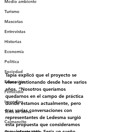
Medio ambiente
Turismo
Mascotas
Entrevistas
Historias
Economía
Politica
Sociedad
Tapia explicó que el proyecto se 
Educación
viene gestionando desde hace varios 
años. “Nosotros queríamos 
Femicidio
quedarnos en el campo de práctica 
Incendios
donde estamos actualmente, pero 
tras varias conversaciones con 
Tenis de Mesa
representantes de Ledesma surgió 
Caimancito
esta propuesta que consideramos 
muy interesante. Sería un sueño 
Categoría sin título