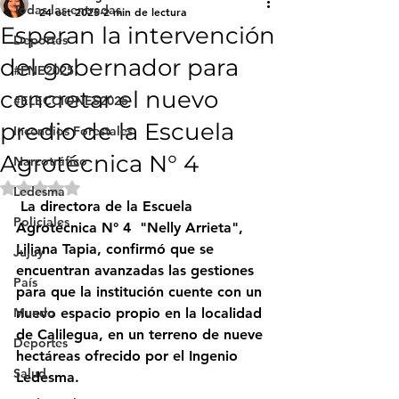
Todas las entradas
24 oct 2025
2 min de lectura
Esperan la intervención
Deportes
del gobernador para
#FNE2025
concretar el nuevo
#ELECCIONES2025
predio de la Escuela
Incendios Forestales
Agrotécnica N° 4
Narcotráfico
Obtuvo NaN de 5 estrellas.
Ledesma
 La directora de la Escuela 
Policiales
Agrotécnica N° 4  "Nelly Arrieta", 
Liliana Tapia
, confirmó que se 
Jujuy
encuentran avanzadas las gestiones 
País
para que la institución cuente con un 
Mundo
nuevo espacio propio en la localidad 
de 
Calilegua
, en un terreno de 
nueve 
Deportes
hectáreas
 ofrecido por el 
Ingenio 
Salud
Ledesma
.