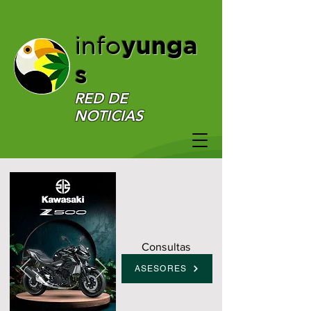
yunga
info
s
RED DE
NOTICIAS
Consultas
ASESORES