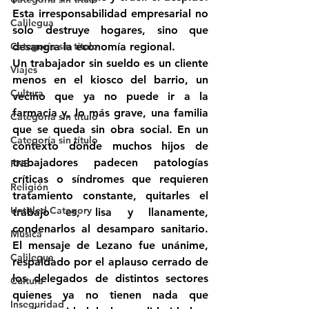
Esta irresponsabilidad empresarial no 
Calilegua
solo destruye hogares, sino que 
Categoría sin título
desangra la economía regional.
Un trabajador sin sueldo es un cliente 
Viajes
menos en el kiosco del barrio, un 
Cultura
vecino que ya no puede ir a la 
farmacia y, lo más grave, una familia 
Categoría sin título
que se queda sin obra social. En un 
Categoría sin título
contexto donde muchos hijos de 
trabajadores padecen patologías 
FNE
críticas o síndromes que requieren 
Religión
tratamiento constante, quitarles el 
Untitled Category
trabajo es, lisa y llanamente, 
condenarlos al desamparo sanitario. 
Música
El mensaje de Lezano fue unánime, 
Calilegua
respaldado por el aplauso cerrado de 
los delegados de distintos sectores 
Cultura
quienes ya no tienen nada que 
Inseguridad