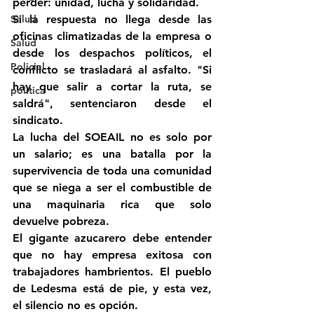
perder: unidad, lucha y solidaridad.
Salud
Si la respuesta no llega desde las 
oficinas climatizadas de la empresa o 
Salud
desde los despachos políticos, el 
Policial
conflicto se trasladará al asfalto. "Si 
hay que salir a cortar la ruta, se 
politica
saldrá", sentenciaron desde el 
sindicato. 
La lucha del SOEAIL no es solo por 
un salario; es una batalla por la 
supervivencia de toda una comunidad 
que se niega a ser el combustible de 
una maquinaria rica que solo 
devuelve pobreza.
El gigante azucarero debe entender 
que no hay empresa exitosa con 
trabajadores hambrientos. El pueblo 
de Ledesma está de pie, y esta vez, 
el silencio no es opción.