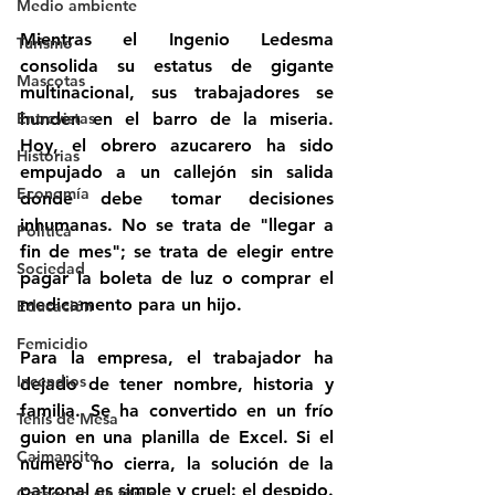
Medio ambiente
Mientras el Ingenio Ledesma 
Turismo
consolida su estatus de gigante 
Mascotas
multinacional, sus trabajadores se 
Entrevistas
hunden en el barro de la miseria. 
Hoy, el obrero azucarero ha sido 
Historias
empujado a un callejón sin salida 
Economía
donde debe tomar decisiones 
inhumanas. No se trata de "llegar a 
Politica
fin de mes"; se trata de elegir entre 
Sociedad
pagar la boleta de luz o comprar el 
medicamento para un hijo. 
Educación
Femicidio
Para la empresa, el trabajador ha 
Incendios
dejado de tener nombre, historia y 
familia. Se ha convertido en un frío 
Tenis de Mesa
guion en una planilla de Excel. Si el 
Caimancito
número no cierra, la solución de la 
patronal es simple y cruel: el despido. 
Categoría sin título