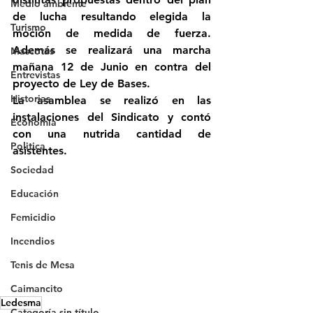
Medio ambiente
de lucha resultando elegida la 
Turismo
moción de medida de fuerza. 
Además se realizará una marcha 
Mascotas
mañana 12 de Junio en contra del 
Entrevistas
proyecto de Ley de Bases.
Historias
La asamblea se realizó en las 
instalaciones del Sindicato y contó 
Economía
con una nutrida cantidad de 
Politica
asistentes.
Sociedad
Educación
Femicidio
Incendios
Tenis de Mesa
Caimancito
Ledesma
Categoría sin título