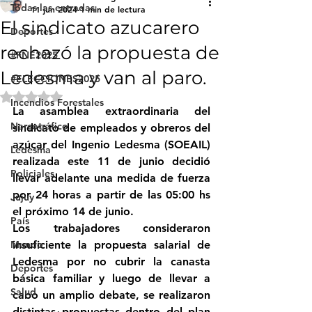
Todas las entradas
11 jun 2024
1 min de lectura
El sindicato azucarero
Deportes
rechazó la propuesta de
#FNE2025
Ledesma y van al paro.
#ELECCIONES2025
Obtuvo NaN de 5 estrellas.
Incendios Forestales
La asamblea extraordinaria del 
Narcotráfico
sindicato de empleados y obreros del 
azúcar del Ingenio Ledesma (SOEAIL) 
Ledesma
realizada este 11 de junio decidió 
Policiales
llevar adelante una medida de fuerza 
por 24 horas a partir de las 05:00 hs 
Jujuy
el próximo 14 de junio. 
País
Los trabajadores consideraron 
Mundo
insuficiente la propuesta salarial de 
Ledesma por no cubrir la canasta 
Deportes
básica familiar y luego de llevar a 
Salud
cabo un amplio debate, se realizaron 
distintas propuestas dentro del plan 