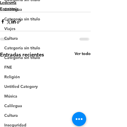
Ledesma
Economía
Calilegua
Categoría sin título
Viajes
Cultura
Categoría sin título
Ver todo
Entradas recientes
Categoría sin título
FNE
Religión
Untitled Category
Música
Calilegua
Cultura
Inseguridad