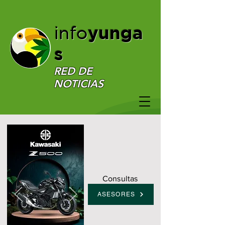
yunga
info
s
RED DE
NOTICIAS
Consultas
ASESORES