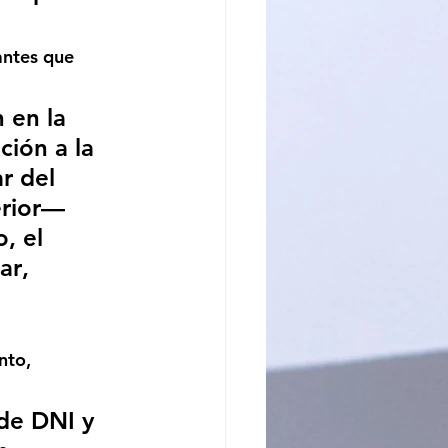
antes que 
 en la 
ción a la 
r del 
rior— 
o, 
el 
ar
, 
nto, 
de DNI y 