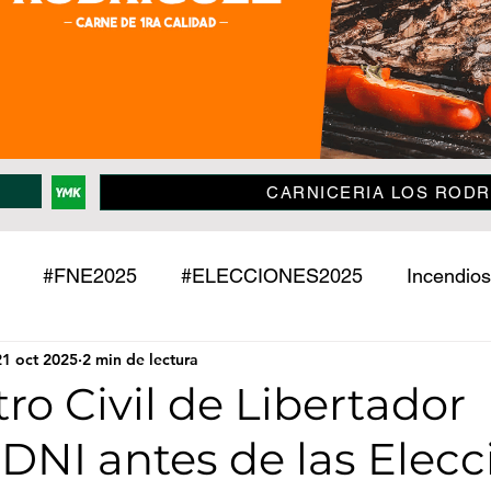
CARNICERIA LOS RODR
#FNE2025
#ELECCIONES2025
Incendios
21 oct 2025
2 min de lectura
Policiales
Jujuy
País
Mundo
Deport
tro Civil de Libertador
DNI antes de las Elecc
o
Mascotas
Entrevistas
Historias
Econ