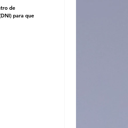
ntro de 
ncito
(DNI) para que 