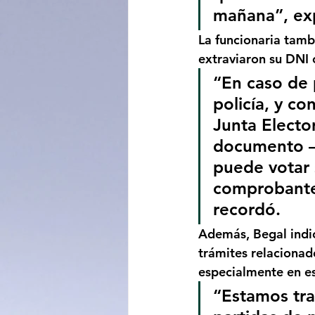
mañana”, exp
La funcionaria tamb
extraviaron su DNI 
“En caso de 
policía, y co
Junta Elector
documento —
puede votar 
comprobante 
recordó.
Además, Begal indic
trámites
 relacionad
especialmente en es
“Estamos tra