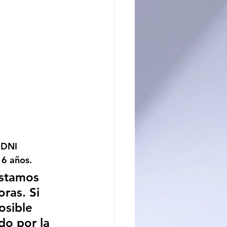
 DNI 
16 años.
estamos 
ras. Si 
sible 
do por la 