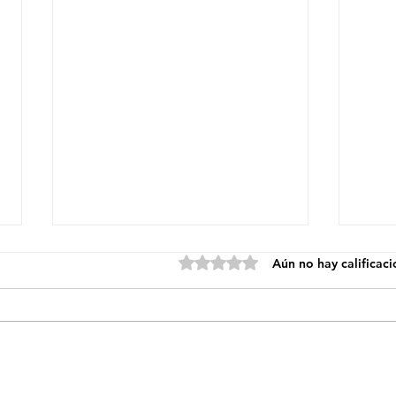
Obtuvo 0 de 5 estrellas.
Aún no hay calificac