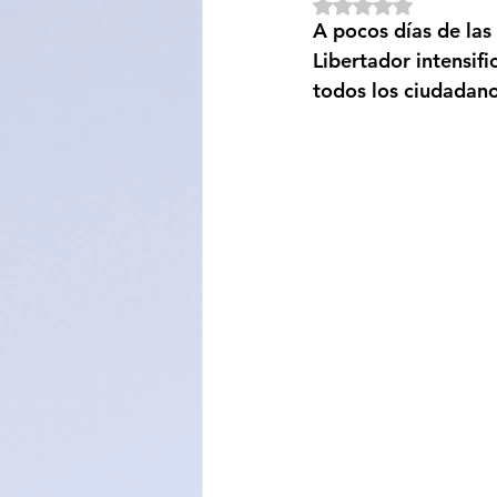
Obtuvo NaN de 5 e
A pocos días de las 
Sociedad
Educación
Libertador intensif
todos los ciudadano
Categoría sin título
Cali