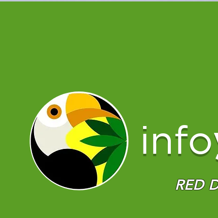
info
RED D