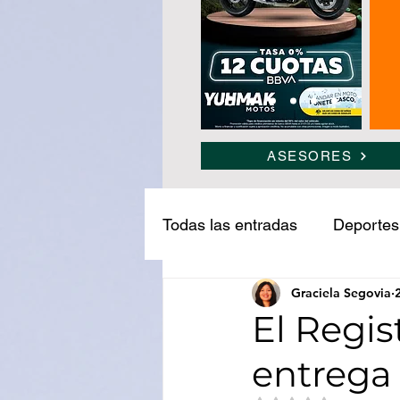
ASESORES
Todas las entradas
Deportes
Graciela Segovia
Narcotráfico
Ledesma
El Regis
entrega 
Medio ambiente
Turism