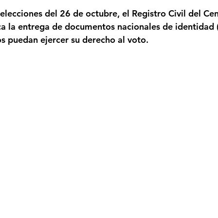
strellas.
elecciones del 26 de octubre, el Registro Civil del Ce
Femicidio
Incendios
Tenis de Mesa
Caima
ica la entrega de documentos nacionales de identidad 
s puedan ejercer su derecho al voto.
legua
Categoría sin título
Viajes
Cultura