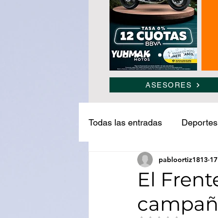
ASESORES
Todas las entradas
Deportes
pabloortiz1813
17
Narcotráfico
Ledesma
El Frent
campaña 
Medio ambiente
Turism