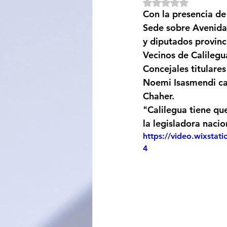
Obtuvo NaN de 5 e
Con la presencia de
Sociedad
Educación
Sede sobre Avenida
y diputados provinc
Vecinos de Calilegu
Categoría sin título
Cali
Concejales titulare
Noemi Isasmendi can
Chaher.
"Calilegua tiene que
la legisladora nacio
https://video.wixsta
4