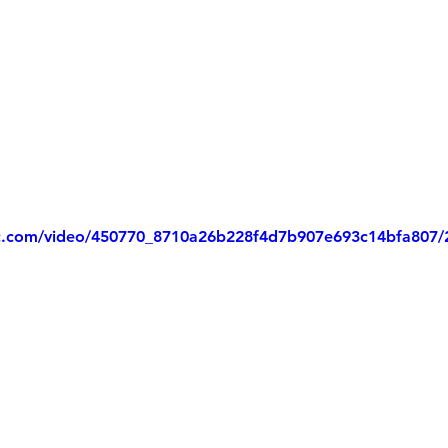
tic.com/video/450770_8710a26b228f4d7b907e693c14bfa807/