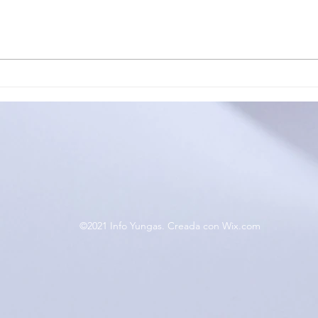
EL CIRCUITO PROVINCIAL
OFI
JUJEÑO DE TENIS DE
ESC
MESA CERRÓ SU
MOS
PRIMERA ETAPA EN EL
SE 
CARMEN
TAL
©2021 Info Yungas. Creada con Wix.com