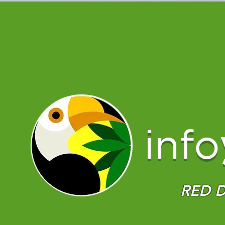
info
RED D