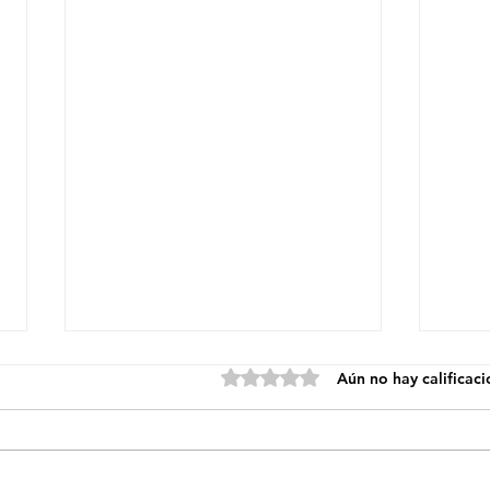
Obtuvo 0 de 5 estrellas.
Aún no hay calificac