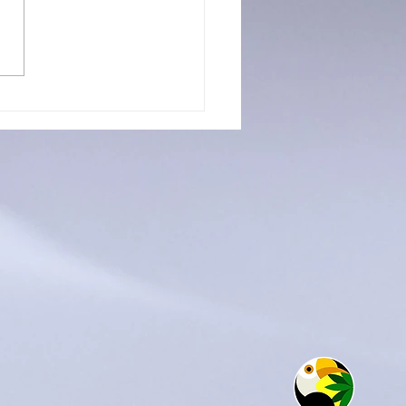
CIOS CON FUTURO: LA
UELA PROFESIONAL 3
TRÓ TODO LO QUE
APRENDE EN SUS
LERES