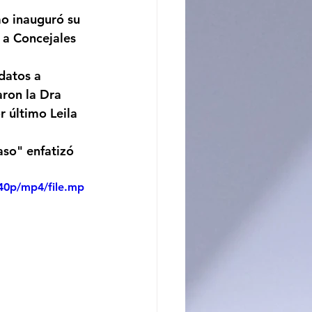
mo inauguró su 
ncito
a Concejales 
datos a 
ron la Dra 
 último Leila 
aso" enfatizó 
40p/mp4/file.mp