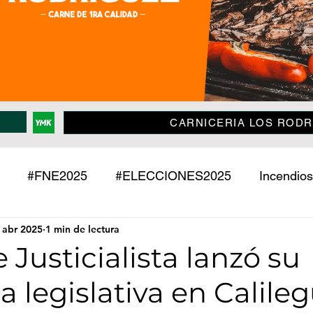
CARNICERIA LOS RODR
#FNE2025
#ELECCIONES2025
Incendios
 abr 2025
1 min de lectura
Policiales
Jujuy
País
Mundo
Deport
e Justicialista lanzó su
legislativa en Calileg
o
Mascotas
Entrevistas
Historias
Econ