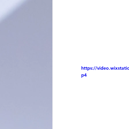
https://video.wixsta
p4