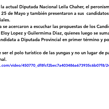
strellas.
 la actual Diputada Nacional Leila Chaher, el peronis
Femicidio
Incendios
Tenis de Mesa
Caima
 25 de Mayo y también presentaron a sus  candidatos 
iales.
a se acercaron a escuchar las propuestas de los Candi
legua
Categoría sin título
Viajes
Cultura
s Eloy Lopez y Guilermima Diaz, quienes luego se suma
didata a Diputada Provincial en primer término y por
 ser el polo turístico de las yungas y no un lugar de p
nal.
tic.com/video/450770_df8fcf2bec7a403486a673935c6b07f8/2