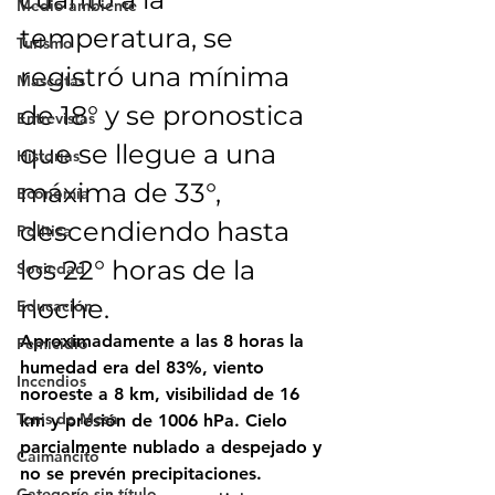
Medio ambiente
temperatura, se 
Turismo
registró una mínima 
Mascotas
de 18° y se pronostica 
Entrevistas
que se llegue a una 
Historias
máxima de 33°, 
Economía
descendiendo hasta 
Politica
los 22° horas de la 
Sociedad
noche.
Educación
Aproximadamente a las 8 horas la 
Femicidio
humedad era del 83%, viento 
Incendios
noroeste a 8 km, visibilidad de 16 
Tenis de Mesa
km y presión de 1006 hPa. Cielo 
parcialmente nublado a despejado y 
Caimancito
no se prevén precipitaciones.
Categoría sin título