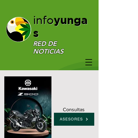
yunga
info
s
RED DE
NOTICIAS
Consultas
ASESORES