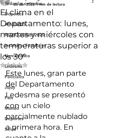
Todas las entradas
25 abr 2022
1 min de lectura
El clima en el
Deportes
Departamento: lunes,
#FNE2025
martes y miércoles con
#ELECCIONES2025
temperaturas superior a
Incendios Forestales
los 30°
Narcotráfico
Obtuvo NaN de 5 estrellas.
Ledesma
Este lunes, gran parte 
Policiales
del Departamento 
Jujuy
Ledesma se presentó 
País
con un cielo 
Mundo
parcialmente nublado 
Deportes
a primera hora. En 
Salud
cuanto a la 