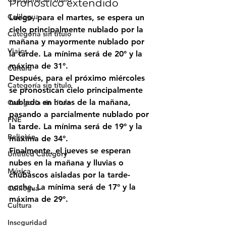
Pronóstico extendido
Calilegua
Luego, para el martes, se espera un 
cielo principalmente nublado por la 
Categoría sin título
mañana y mayormente nublado por 
Viajes
la tarde. La mínima será de 20° y la 
máxima de 31°.
Cultura
Después, para el próximo miércoles 
Categoría sin título
se pronostican cielo principalmente 
nublado en horas de la mañana, 
Categoría sin título
pasando a parcialmente nublado por 
FNE
la tarde. La mínima será de 19° y la 
Religión
máxima de 34°.
Finalmente, el jueves se esperan 
Untitled Category
nubes en la mañana y lluvias o 
Música
chubascos aisladas por la tarde-
noche. La mínima será de 17° y la 
Calilegua
máxima de 29°.
Cultura
Inseguridad