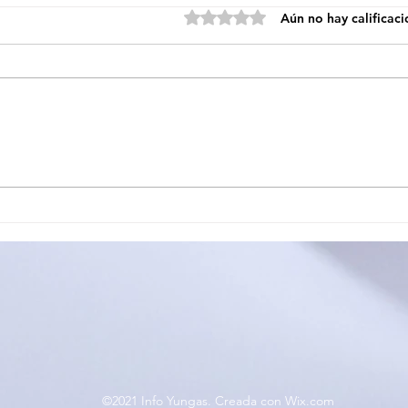
Obtuvo 0 de 5 estrellas.
Aún no hay calificac
HOSPITAL OSCAR ORIAS
LUJ
REALIZA ACTIVIDADES
COR
POR LA SEMANA DE
AGR
LACTANCIA MATERNA
A S
INS
DEP
©2021 Info Yungas. Creada con Wix.com