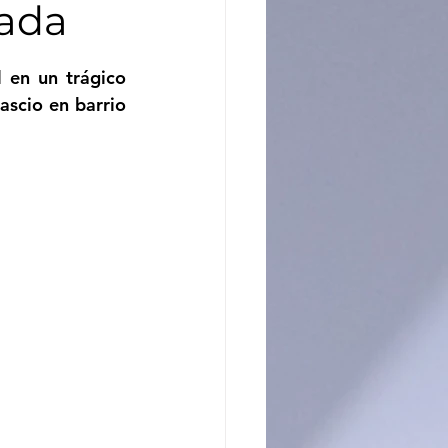
sada
ncito
 en un trágico 
scio en barrio 