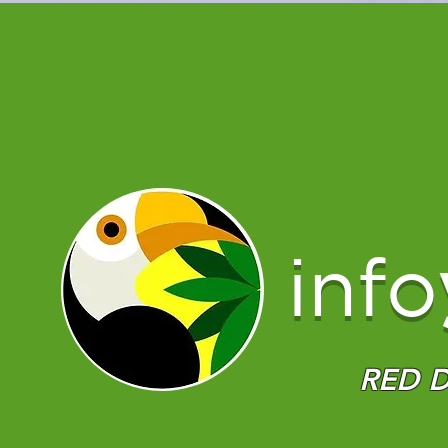
info
RED D