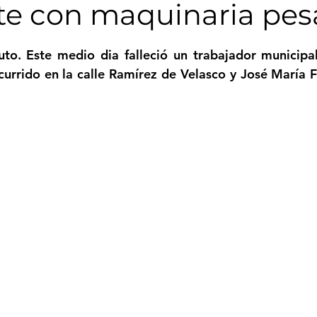
te con maquinaria pe
Femicidio
Incendios
Tenis de Mesa
Caima
strellas.
uto. Este medio dia falleció un trabajador municipal
currido en la calle Ramírez de Velasco y José María Fa
legua
Categoría sin título
Viajes
Cultura