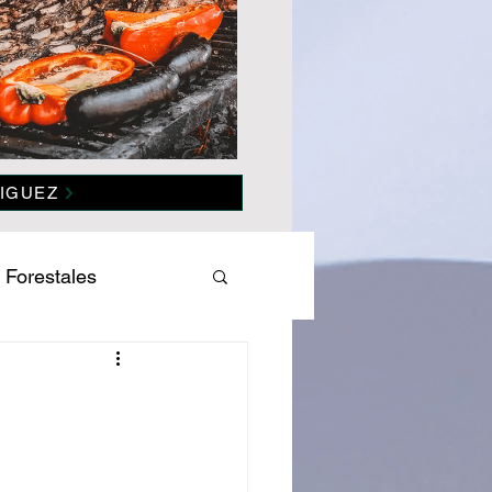
IGUEZ
 Forestales
es
Salud
omía
Politica