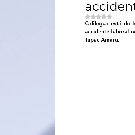
acciden
Sociedad
Educación
Obtuvo NaN de 5 e
Calilegua está de l
accidente laboral o
Categoría sin título
Cali
Tupac Amaru.