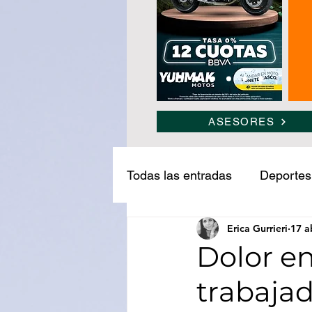
ASESORES
Todas las entradas
Deportes
Erica Gurrieri
17 a
Narcotráfico
Ledesma
Dolor en
trabajad
Medio ambiente
Turism