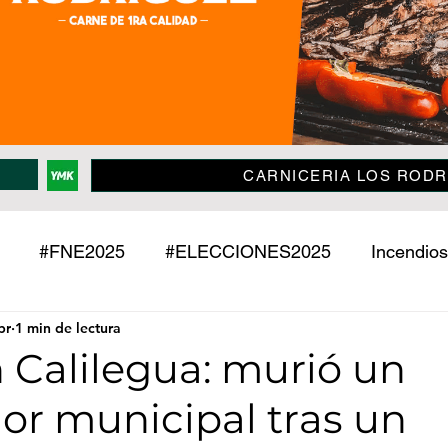
CARNICERIA LOS RODR
#FNE2025
#ELECCIONES2025
Incendios
br
1 min de lectura
Policiales
Jujuy
País
Mundo
Deport
 Calilegua: murió un
or municipal tras un
o
Mascotas
Entrevistas
Historias
Econ