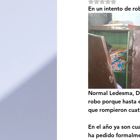
Obtuvo NaN de 5 e
En un intento de ro
Sociedad
Educación
Categoría sin título
Cali
Normal Ledesma, Dir
robo porque hasta e
que rompieron cuatr
En el año ya son cua
ha pedido formalmen