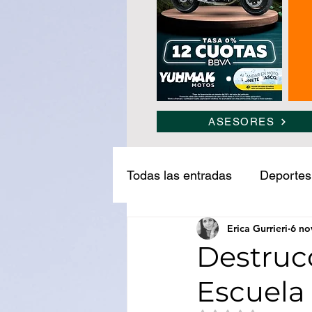
ASESORES
Todas las entradas
Deportes
Erica Gurrieri
6 no
Narcotráfico
Ledesma
Destrucc
Escuela
Medio ambiente
Turism