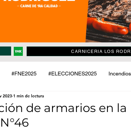
CARNICERIA LOS RODR
#FNE2025
#ELECCIONES2025
Incendios
v 2023
1 min de lectura
Policiales
Jujuy
País
Mundo
Deport
ión de armarios en la
 N°46
o
Mascotas
Entrevistas
Historias
Econ