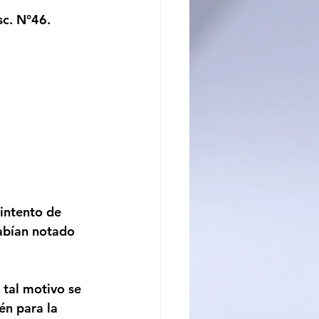
sc. N°46.
ncito
intento de 
abían notado 
 tal motivo se 
én para la 