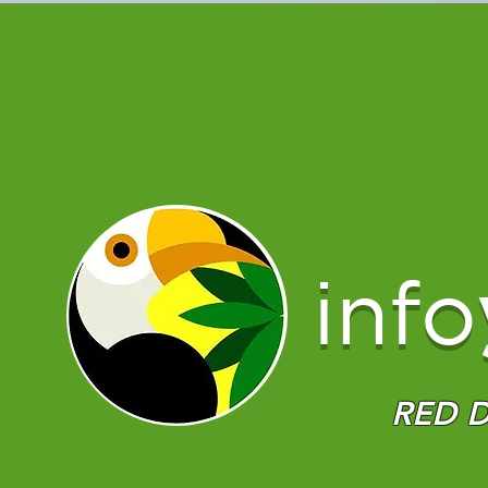
info
RED D