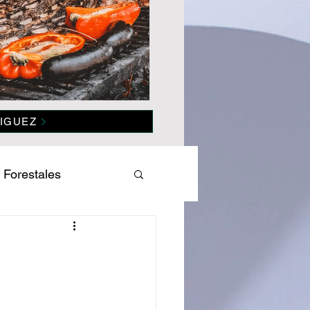
IGUEZ
 Forestales
es
Salud
omía
Politica