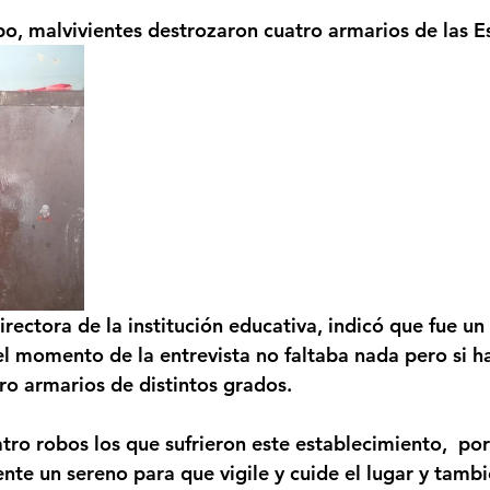
strellas.
bo, malvivientes destrozaron cuatro armarios de las E
Femicidio
Incendios
Tenis de Mesa
Caima
legua
Categoría sin título
Viajes
Cultura
ectora de la institución educativa, indicó que fue un 
l momento de la entrevista no faltaba nada pero si h
o armarios de distintos grados.
tro robos los que sufrieron este establecimiento,  por
te un sereno para que vigile y cuide el lugar y tambi