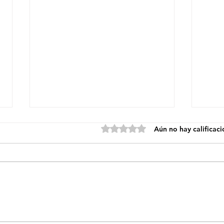
Obtuvo 0 de 5 estrellas.
Aún no hay calificac
EL CIRCUITO PROVINCIAL
OFI
JUJEÑO DE TENIS DE
ESC