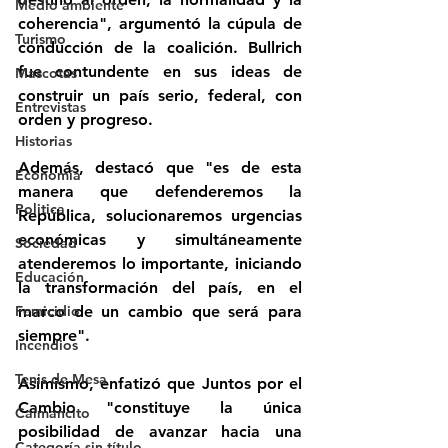
Medio ambiente
coherencia", argumentó la cúpula de 
Turismo
conducción de la coalición. Bullrich 
fue contundente en sus ideas de 
Mascotas
construir un país serio, federal, con 
Entrevistas
orden y progreso. 
Historias
Además, destacó que "es de esta 
Economía
manera que defenderemos la 
Politica
República, solucionaremos urgencias 
económicas y simultáneamente 
Sociedad
atenderemos lo importante, iniciando 
Educación
la transformación del país, en el 
Femicidio
marco de un cambio que será para 
siempre".
Incendios
Tenis de Mesa
Asimismo, enfatizó que Juntos por el 
Cambio "constituye la única 
Caimancito
posibilidad de avanzar hacia una 
Categoría sin título