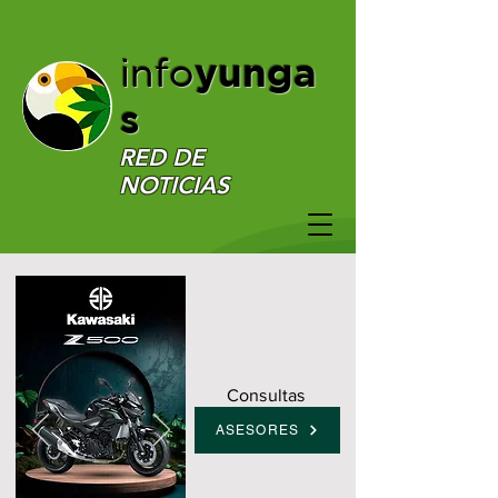
yunga
info
s
RED DE
NOTICIAS
Consultas
ASESORES