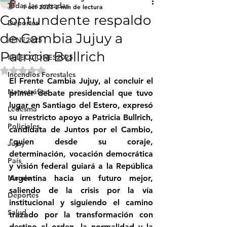
Todas las entradas
1 oct 2023
2 min de lectura
Contundente respaldo
Deportes
de Cambia Jujuy a
#FNE2025
Patricia Bullrich
#ELECCIONES2025
Obtuvo NaN de 5 estrellas.
Incendios Forestales
El Frente Cambia Jujuy, al concluir el 
Narcotráfico
primer debate presidencial que tuvo 
lugar en Santiago del Estero, expresó 
Ledesma
su irrestricto apoyo a Patricia Bullrich, 
Policiales
candidata de Juntos por el Cambio, 
"quien desde su coraje, 
Jujuy
determinación, vocación democrática 
País
y visión federal guiará a la República 
Mundo
Argentina hacia un futuro mejor, 
saliendo de la crisis por la vía 
Deportes
institucional y siguiendo el camino 
Salud
trazado por la transformación con 
destino al orden, la normalidad y la 