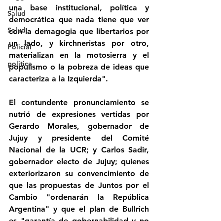
una base institucional, política y 
Salud
democrática que nada tiene que ver 
Salud
con la demagogia que libertarios por 
un lado, y kirchneristas por otro, 
Policial
materializan en la motosierra y el 
politica
populismo o la pobreza de ideas que 
caracteriza a la Izquierda".
El contundente pronunciamiento se 
nutrió de expresiones vertidas por 
Gerardo Morales, gobernador de 
Jujuy y presidente del Comité 
Nacional de la UCR; y Carlos Sadir, 
gobernador electo de Jujuy; quienes 
exteriorizaron su convencimiento de 
que las propuestas de Juntos por el 
Cambio "ordenarán la República 
Argentina" y que el plan de Bullrich 
es "garantía de gobernabilidad y no 