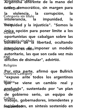
Argentina diferente de la mano del 
orden democrático, sin margen para 
Calilegua
la violencia, la corrupción, la 
Categoría sin título
intolerancia, la impunidad, la 
Viajes
inequidad y la injusticia". "Somos la 
única opción para poner límite a los 
Cultura
oportunistas que cabalgan sobre las 
Categoría sin título
banderas de la libertad, ocultando 
intenciones de imponer un modelo 
Categoría sin título
autoritario, las que son cada vez más 
FNE
difíciles de disimular", advirtió.
Religión
Por otra parte, afirmó que Bullrich 
Untitled Category
"expuso ante todos los argentinos 
Música
que se viene un cambio real y 
profundo", sustentado por "un plan 
Calilegua
de gobierno serio, un equipo de 
Cultura
trabajo, gobernadores, intendentes y 
legisladores, en síntesis sostenido en  
Inseguridad