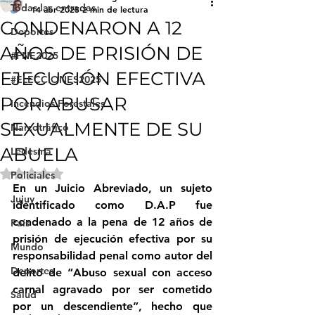
Todas las entradas
14 abr 2025
2 min de lectura
CONDENARON A 12
Deportes
AÑOS DE PRISIÓN DE
#FNE2025
EJECUCIÓN EFECTIVA
#ELECCIONES2025
POR ABUSAR
Incendios Forestales
SEXUALMENTE DE SU
Narcotráfico
ABUELA
Ledesma
Obtuvo NaN de 5 estrellas.
Policiales
En un Juicio Abreviado, un sujeto 
Jujuy
identificado como D.A.P fue 
condenado a la pena de 12 años de 
País
prisión de ejecución efectiva por su 
Mundo
responsabilidad penal como autor del 
Deportes
delito de “Abuso sexual con acceso 
carnal agravado por ser cometido 
Salud
por un descendiente”, hecho que 