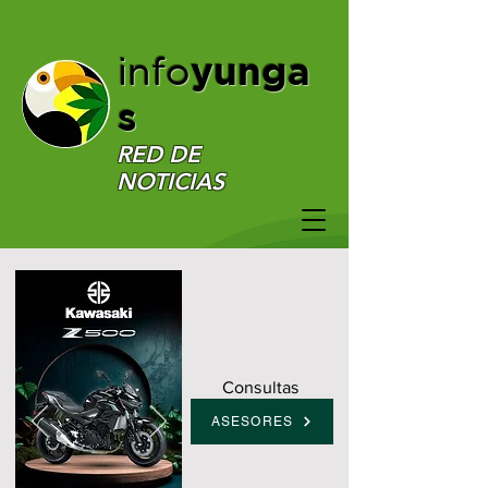
yunga
info
s
RED DE
NOTICIAS
Consultas
ASESORES