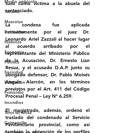
Medio ambiente
tuvo como víctima a la abuela del 
sentenciado.
Turismo
Mascotas
La condena fue aplicada 
Entrevistas
recientemente por el juez Dr. 
Leonardo Ariel Zazzali al hacer lugar 
Historias
al acuerdo arribado por el 
Economía
representante del Ministerio Público 
de la Acusación, Dr. Ernesto Lían 
Politica
Resua, y el acusado D.A.P. junto su 
Sociedad
abogado defensor, Dr. Pablo Moisés 
Angulo Alarcón, en los términos 
Educación
previstos por el Art. 411 del Código 
Femicidio
Procesal Penal – Ley Nº 6.259.
Incendios
El magistrado, además, ordenó el 
Tenis de Mesa
traslado del condenado al Servicio 
Caimancito
Penitenciario provincial, como así 
también la obtención de los perfiles 
Categoría sin título