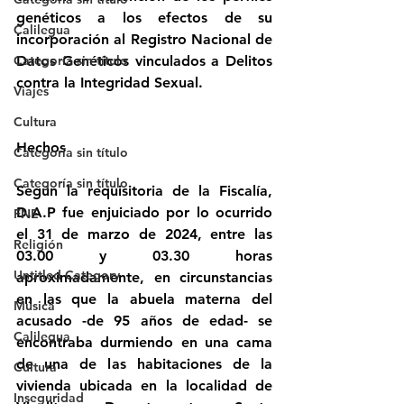
genéticos a los efectos de su 
Calilegua
incorporación al Registro Nacional de 
Categoría sin título
Datos Genéticos vinculados a Delitos 
contra la Integridad Sexual.
Viajes
Cultura
Hechos
Categoría sin título
Categoría sin título
Según la requisitoria de la Fiscalía, 
D.A.P fue enjuiciado por lo ocurrido 
FNE
el 31 de marzo de 2024, entre las 
Religión
03.00 y 03.30 horas 
Untitled Category
aproximadamente, en circunstancias 
en las que la abuela materna del 
Música
acusado -de 95 años de edad- se 
Calilegua
encontraba durmiendo en una cama 
de una de las habitaciones de la 
Cultura
vivienda ubicada en la localidad de 
Inseguridad