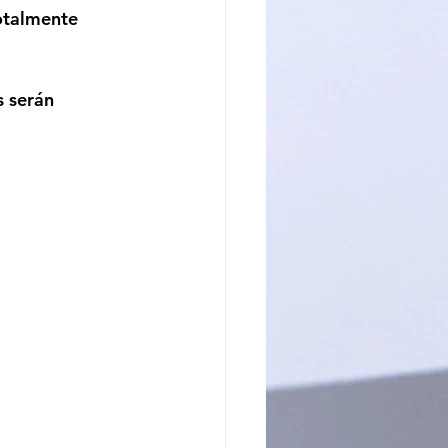
otalmente 
 serán 