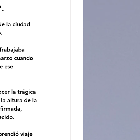
.
ncito
de la ciudad 
.
Trabajaba 
marzo cuando 
e ese 
cer la trágica 
la altura de la 
firmada, 
cido. 
rendió viaje 