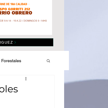
IGUEZ
 Forestales
es
Salud
oles
omía
Politica