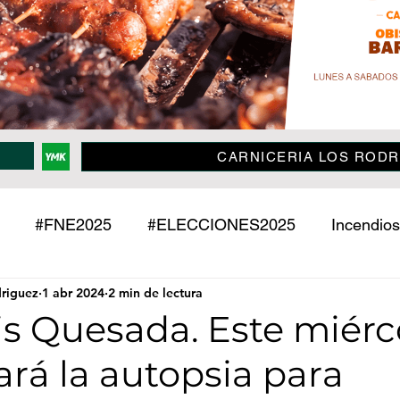
CARNICERIA LOS RODR
#FNE2025
#ELECCIONES2025
Incendios
driguez
1 abr 2024
2 min de lectura
Policiales
Jujuy
País
Mundo
Deport
is Quesada. Este miérc
zará la autopsia para
o
Mascotas
Entrevistas
Historias
Econ