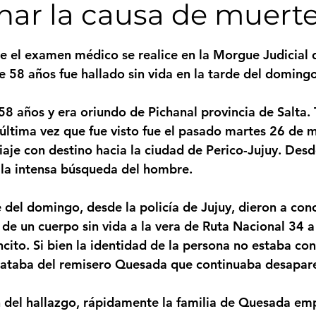
nar la causa de muerte
Femicidio
Incendios
Tenis de Mesa
Caima
strellas.
ue el examen médico se realice en la Morgue Judicial 
 58 años fue hallado sin vida en la tarde del domingo
legua
Categoría sin título
Viajes
Cultura
58 años y era oriundo de Pichanal provincia de Salta. 
última vez que fue visto fue el pasado martes 26 de 
iaje con destino hacia la ciudad de Perico-Jujuy. Desd
a intensa búsqueda del hombre. 
 del domingo, desde la policía de Jujuy, dieron a cono
 de un cuerpo sin vida a la vera de Ruta Nacional 34 a 
cito. Si bien la identidad de la persona no estaba con
trataba del remisero Quesada que continuaba desapare
n del hallazgo, rápidamente la familia de Quesada emp