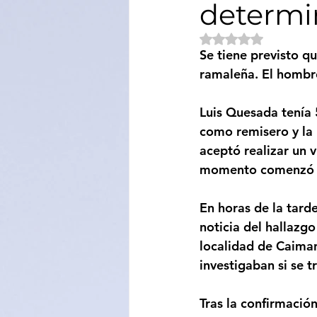
determi
Sociedad
Educación
Obtuvo NaN de 5 e
Se tiene previsto q
ramaleña. El hombre
Categoría sin título
Cali
Luis Quesada tenía 
como remisero y la 
aceptó realizar un v
momento comenzó l
En horas de la tarde
noticia del hallazgo
localidad de Caiman
investigaban si se 
Tras la confirmació