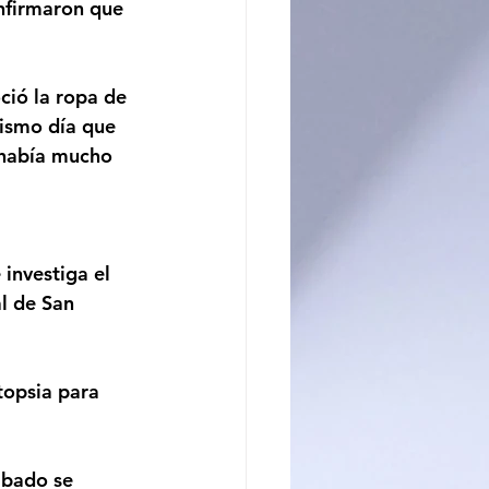
nfirmaron que 
ció la ropa de 
mismo día que 
 había mucho 
 investiga el 
l de San 
topsia para 
ábado se 