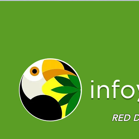
info
RED D