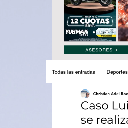
ASESORES
Todas las entradas
Deportes
Christian Ariel Ro
Narcotráfico
Ledesma
Caso Lu
se reali
Medio ambiente
Turism