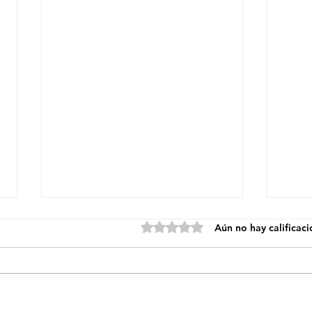
Obtuvo 0 de 5 estrellas.
Aún no hay calificac