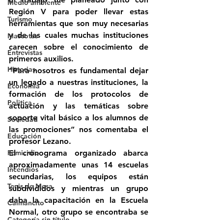
Medio ambiente
Región V para poder llevar estas 
Turismo
herramientas que son muy necesarias 
y de las cuales muchas instituciones 
Mascotas
carecen sobre el conocimiento de 
Entrevistas
primeros auxilios.
Historias
“Para nosotros es fundamental dejar 
un legado a nuestras instituciones, la 
Economía
formación de los protocolos de 
Politica
actuación y las temáticas sobre 
soporte vital básico a los alumnos de 
Sociedad
las promociones” nos comentaba el 
Educación
profesor Lezano.
Femicidio
El cronograma organizado abarca 
aproximadamente unas 14 escuelas 
Incendios
secundarias, los equipos están 
Tenis de Mesa
subdivididos y mientras un grupo 
daba la capacitación en la Escuela 
Caimancito
Normal, otro grupo se encontraba se 
Categoría sin título