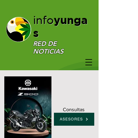
yunga
info
s
RED DE
NOTICIAS
Consultas
ASESORES