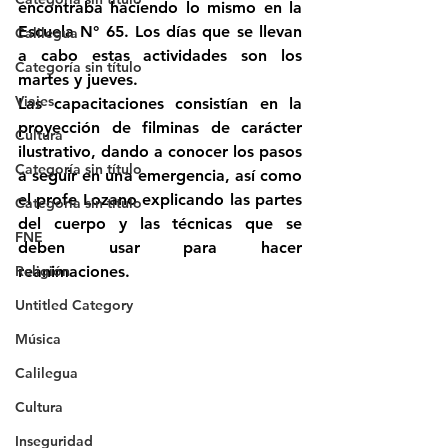
encontraba haciendo lo mismo en la 
Escuela N° 65. Los días que se llevan 
Calilegua
a cabo estas actividades son los 
Categoría sin título
martes y jueves.
Viajes
Las capacitaciones consistían en la 
proyección de filminas de carácter 
Cultura
ilustrativo, dando a conocer los pasos 
Categoría sin título
a seguir en una emergencia, así como 
el profe Lozano explicando las partes 
Categoría sin título
del cuerpo y las técnicas que se 
FNE
deben usar para hacer 
Religión
reanimaciones.
Untitled Category
Música
Calilegua
Cultura
Inseguridad