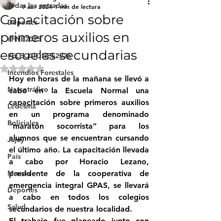
Todas las entradas
9 abr 2024
1 min de lectura
Capacitación sobre
Deportes
primeros auxilios en
#FNE2025
escuelas secundarias
#ELECCIONES2025
Obtuvo NaN de 5 estrellas.
Incendios Forestales
Hoy en horas de la mañana se llevó a 
Narcotráfico
cabo en la Escuela Normal una 
capacitación sobre primeros auxilios 
Ledesma
en un programa denominado 
Policiales
“maratón socorrista” para los 
alumnos que se encuentran cursando 
Jujuy
el último año. La capacitación llevada 
País
a cabo por Horacio Lezano, 
Mundo
presidente de la cooperativa de 
emergencia integral GPAS, se llevará 
Deportes
a cabo en todos los colegios 
Salud
secundarios de nuestra localidad.
El trabajo fue planeado junto con 