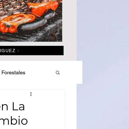
IGUEZ
 Forestales
es
Salud
en La
ambio
omía
Politica