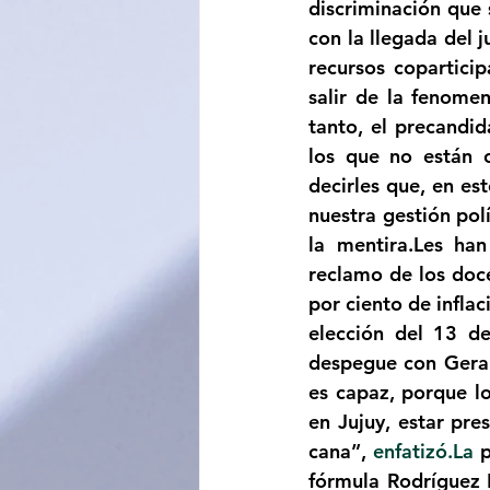
discriminación que 
con la llegada del 
recursos copartici
salir de la fenomen
tanto, el precandid
los que no están 
decirles que, en es
nuestra gestión polí
la mentira.Les han
reclamo de los doce
por ciento de infla
elección del 13 de
despegue con Gerar
es capaz, porque lo
en Jujuy, estar pre
cana”, 
enfatizó.La
 
fórmula Rodríguez 