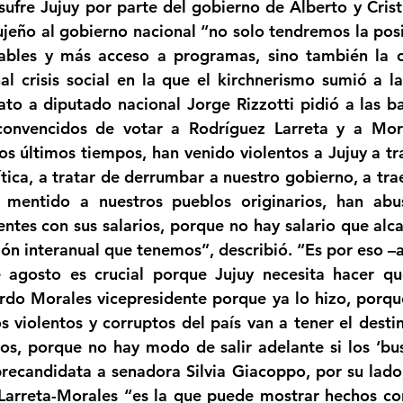
sufre Jujuy por parte del gobierno de Alberto y Cristi
jujeño al gobierno nacional “no solo tendremos la posi
pables y más acceso a programas, sino también la o
al crisis social en la que el kirchnerismo sumió a la
ato a diputado nacional Jorge Rizzotti pidió a las ba
convencidos de votar a Rodríguez Larreta y a Mora
tos últimos tiempos, han venido violentos a Jujuy a tr
tica, a tratar de derrumbar a nuestro gobierno, a traer
 mentido a nuestros pueblos originarios, han abus
ntes con sus salarios, porque no hay salario que alca
ción interanual que tenemos”, describió. “Es por eso –
 agosto es crucial porque Jujuy necesita hacer que
do Morales vicepresidente porque ya lo hizo, porqu
s violentos y corruptos del país van a tener el destin
sos, porque no hay modo de salir adelante si los ‘bus
precandidata a senadora Silvia Giacoppo, por su lado, 
Larreta-Morales “es la que puede mostrar hechos co