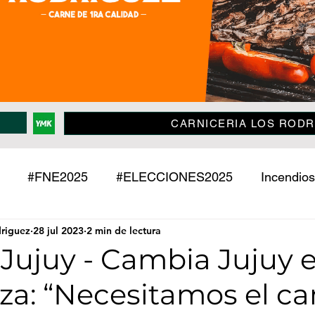
CARNICERIA LOS RODR
#FNE2025
#ELECCIONES2025
Incendios
driguez
28 jul 2023
2 min de lectura
Policiales
Jujuy
País
Mundo
Deport
Jujuy - Cambia Jujuy 
za: “Necesitamos el c
o
Mascotas
Entrevistas
Historias
Econ