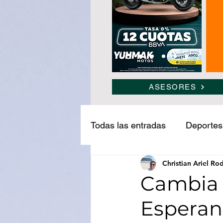
ASESORES
Todas las entradas
Deportes
Christian Ariel Ro
Narcotráfico
Ledesma
Cambia 
Esperan
Medio ambiente
Turism