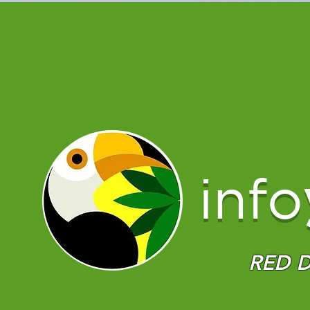
info
RED D