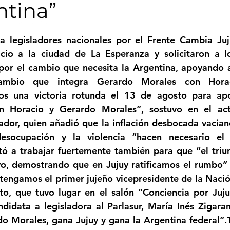
ntina”
Femicidio
Incendios
Tenis de Mesa
Caima
strellas.
a legisladores nacionales por el Frente Cambia Juju
cio a la ciudad de La Esperanza y solicitaron a lo
legua
Categoría sin título
Viajes
Cultura
 por el cambio que necesita la Argentina, apoyando a
ambio que integra Gerardo Morales con Horac
mos una victoria rotunda el 13 de agosto para apo
n Horacio y Gerardo Morales”, sostuvo en el act
dor, quien añadió que la inflación desbocada vaciando
esocupación y la violencia “hacen necesario el
tó a trabajar fuertemente también para que “el triu
o, demostrando que en Jujuy ratificamos el rumbo” y
 tengamos el primer jujeño vicepresidente de la Nación
to, que tuvo lugar en el salón “Conciencia por Juju
didata a legisladora al Parlasur, María Inés Zigaran,
o Morales, gana Jujuy y gana la Argentina federal”.Tr