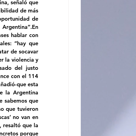
na, señaló que 
bilidad de más 
portunidad de 
 Argentina”.En 
ses hablar con 
les: “hay que 
atar de socavar 
 la violencia y 
ado del justo 
nce con el 114 
añadió-que esta 
 la Argentina 
e sabemos que 
o que tuvieron 
cas’ no van en 
resaltó que la 
ncretos porque 