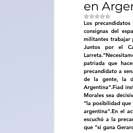
en Arge
Sociedad
Educación
Obtuvo NaN de 5 e
Los precandidatos 
consignas del espa
Categoría sin título
Cali
militantes trabajar
Juntos por el C
Larreta.“Necesita
patriada que hace
precandidato a sena
de la gente, la d
Argentina”.Fiad ins
Morales sea decisiv
“la posibilidad que
argentina”.En el ac
escuchó a la precan
que “si gana Gerard