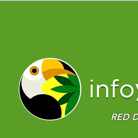
info
RED D