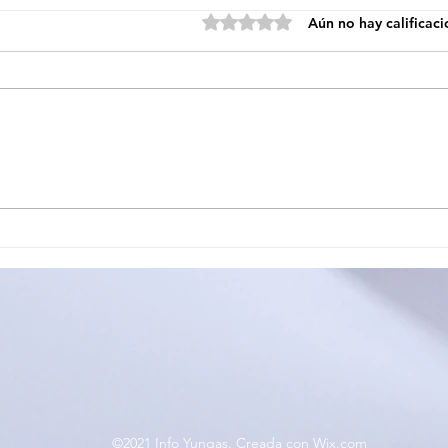
Obtuvo 0 de 5 estrellas.
Aún no hay calificac
EL CIRCUITO PROVINCIAL
OFI
JUJEÑO DE TENIS DE
ESC
MESA CERRÓ SU
MOS
PRIMERA ETAPA EN EL
SE 
CARMEN
TAL
©2021 Info Yungas. Creada con Wix.com