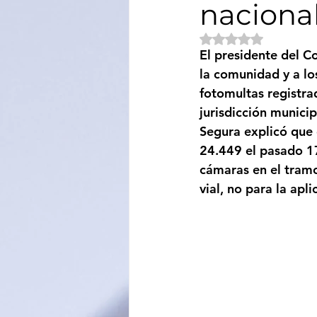
naciona
Sociedad
Educación
Obtuvo NaN de 5 e
El presidente del C
la comunidad y a los
Categoría sin título
Cali
fotomultas registra
jurisdicción municip
Segura explicó que 
24.449 el pasado 17
cámaras en el tramo
vial
, 
no para la apli