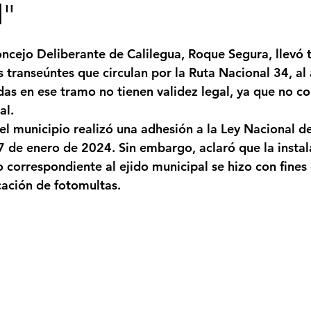
l"
Femicidio
Incendios
Tenis de Mesa
Caima
strellas.
oncejo Deliberante de Calilegua, Roque Segura, llevó t
 transeúntes que circulan por la Ruta Nacional 34, al 
legua
Categoría sin título
Viajes
Cultura
das en ese tramo no tienen validez legal, ya que no co
al.
el municipio realizó una adhesión a la Ley Nacional de
 de enero de 2024. Sin embargo, aclaró que la instal
 correspondiente al ejido municipal se hizo con fines 
cación de fotomultas
.