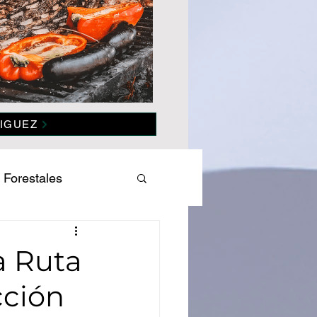
IGUEZ
 Forestales
es
Salud
a Ruta
cción
omía
Politica