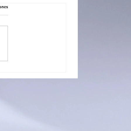
iones
CIOS CON FUTURO: LA
UELA PROFESIONAL 3
TRÓ TODO LO QUE
APRENDE EN SUS
LERES