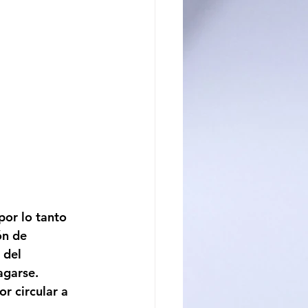
por lo tanto 
ón de 
 del 
agarse
.
r circular a 