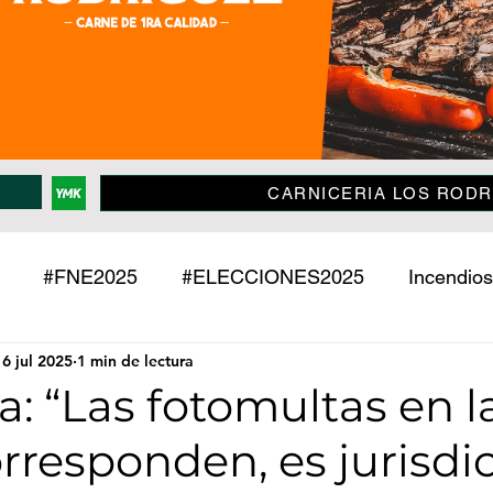
CARNICERIA LOS RODR
#FNE2025
#ELECCIONES2025
Incendios
16 jul 2025
1 min de lectura
Policiales
Jujuy
País
Mundo
Deport
a: “Las fotomultas en l
rresponden, es jurisdi
o
Mascotas
Entrevistas
Historias
Econ