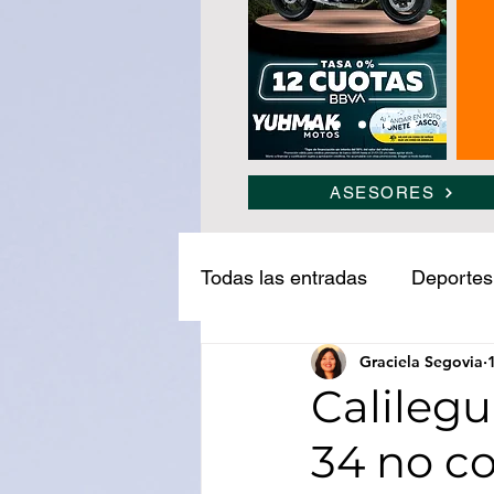
ASESORES
Todas las entradas
Deportes
Graciela Segovia
Narcotráfico
Ledesma
Calilegu
34 no co
Medio ambiente
Turism