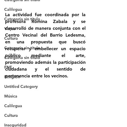
Calilegua
La actividad fue coordinada por la 
Categoría sin título
profesora 
Romina Zabala
 y se 
desarrolló de manera conjunta con el 
Viajes
Centro Vecinal del Barrio Ledesma
, 
Cultura
en una propuesta que buscó 
Categoría sin título
recuperar y embellecer un espacio 
público mediante el arte, 
Categoría sin título
promoviendo además la participación 
FNE
ciudadana y el sentido de 
pertenencia entre los vecinos.
Religión
Untitled Category
Música
Calilegua
Cultura
Inseguridad