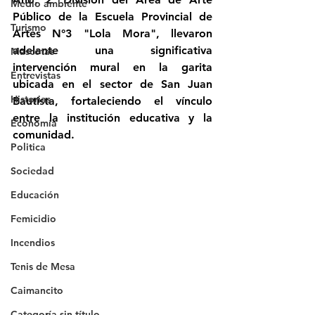
Medio ambiente
Público
 de la 
Escuela Provincial de 
Turismo
Artes N°3 "Lola Mora"
, llevaron 
adelante una significativa 
Mascotas
intervención mural en la garita 
Entrevistas
ubicada en el sector de 
San Juan 
Historias
Bautista
, fortaleciendo el vínculo 
entre la institución educativa y la 
Economía
comunidad.
Politica
Sociedad
Educación
Femicidio
Incendios
Tenis de Mesa
Caimancito
Categoría sin título