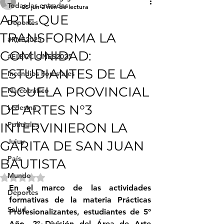
Todas las entradas
25 jun
2 min de lectura
ARTE QUE
Deportes
TRANSFORMA LA
#FNE2025
COMUNIDAD:
#ELECCIONES2025
ESTUDIANTES DE LA
Incendios Forestales
ESCUELA PROVINCIAL
Narcotráfico
DE ARTES N°3
Ledesma
INTERVINIERON LA
Policiales
Jujuy
GARITA DE SAN JUAN
País
BAUTISTA
Mundo
Obtuvo NaN de 5 estrellas.
En el marco de las actividades 
Deportes
formativas de la materia 
Prácticas 
Salud
Profesionalizantes
, estudiantes de 
5° 
Año, 2° División del Área de Arte 