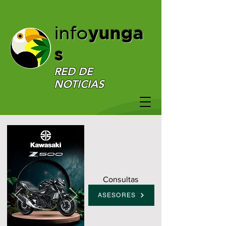
yunga
info
s
RED DE
NOTICIAS
Consultas
ASESORES