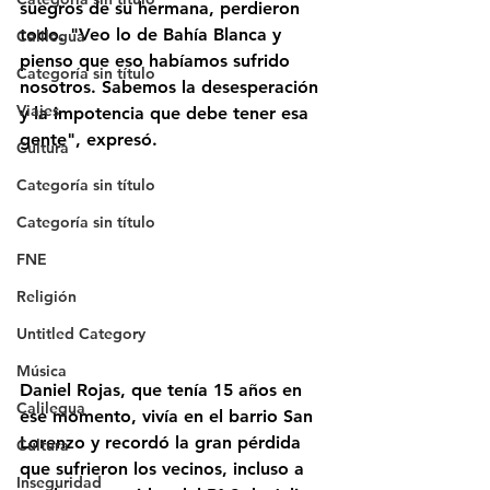
suegros de su hermana, perdieron 
todo. "Veo lo de Bahía Blanca y 
Calilegua
pienso que eso habíamos sufrido 
Categoría sin título
nosotros. Sabemos la desesperación 
Viajes
y la impotencia que debe tener esa 
gente", expresó.
Cultura
Categoría sin título
Categoría sin título
FNE
Religión
Untitled Category
Música
Daniel Rojas, que tenía 15 años en 
Calilegua
ese momento, vivía en el barrio San 
Lorenzo y recordó la gran pérdida 
Cultura
que sufrieron los vecinos, incluso a 
Inseguridad