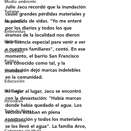
Medio ambiente
Julio Jacu recordó que la inundación 
Turismo
causó grandes pérdidas materiales y 
la pérdida de vidas. "Yo me enteré 
Mascotas
por los diarios y todos los que 
Entrevistas
éramos de la localidad nos dieron 
Historias
una licencia especial para venir a ver 
a nuestros familiares", contó. En ese 
Economía
momento, el barrio San Francisco 
Politica
era conocido como tal, y la 
inundación dejó marcas indelebles 
Sociedad
en la comunidad.
Educación
Femicidio
Al llegar al lugar, Jacu se encontró 
con la devastación: "Había marcas 
Incendios
donde había quedado el agua. Los 
Tenis de Mesa
vecinos estaban en plena 
construcción y todos los materiales 
Caimancito
se los llevó el agua". La familia Arce, 
Categoría sin título