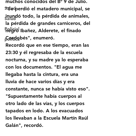
muchos conocidos del B° 9 de Julio. 
Salud
"Se perdió el matadero municipal, se 
inundó todo, la pérdida de animales, 
Salud
la pérdida de grandes carniceros, del 
Policial
negro Ibañez, Alderete, el finado 
Cordobés", enumeró.
politica
Recordó que en ese tiempo, eran las 
23:30 y él regresaba de la escuela 
nocturna, y su madre ya lo esperaba 
con los documentos. "El agua me 
llegaba hasta la cintura, era una 
lluvia de hace varios días y era 
constante, nunca se había visto eso".
"Supuestamente había cuerpos al 
otro lado de las vías, y los cuerpos 
tapados en lodo. A los evacuados 
los llevaban a la Escuela Martín Raúl 
Galán", recordó. 