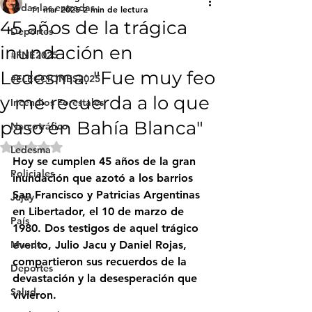
Todas las entradas
11 mar 2025
2 min de lectura
45 años de la trágica
Deportes
inundación en
#FNE2025
Ledesma: "Fue muy feo
#ELECCIONES2025
y me recuerda a lo que
Incendios Forestales
paso en Bahía Blanca"
Narcotráfico
Obtuvo NaN de 5 estrellas.
Ledesma
Hoy se cumplen 45 años de la gran 
Policiales
inundación que azotó a los barrios 
San Francisco y Patricias Argentinas 
Jujuy
en Libertador, el 10 de marzo de 
País
1980. Dos testigos de aquel trágico 
Mundo
evento, Julio Jacu y Daniel Rojas, 
compartieron sus recuerdos de la 
Deportes
devastación y la desesperación que 
Salud
vivieron.