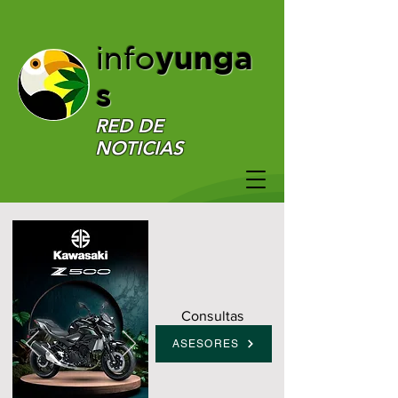
yunga
info
s
RED DE
NOTICIAS
Consultas
ASESORES