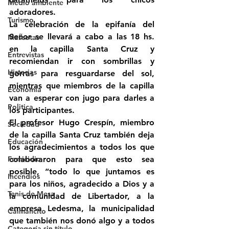
Medio ambiente
adoradores.
Turismo
La celebración de la epifanía del 
Señor se llevará a cabo a las 18 hs. 
Mascotas
en la capilla Santa Cruz y 
Entrevistas
recomiendan ir con sombrillas y 
Historias
gorras para resguardarse del sol, 
mientras que miembros de la capilla 
Economía
van a esperar con jugo para darles a 
Politica
los participantes.
El profesor Hugo Crespín, miembro 
Sociedad
de la capilla Santa Cruz también deja 
Educación
los agradecimientos a todos los que 
Femicidio
colaboraron para que esto sea 
posible, “todo lo que juntamos es 
Incendios
para los niños, agradecido a Dios y a 
Tenis de Mesa
la comunidad de Libertador, a la 
empresa Ledesma, la municipalidad 
Caimancito
que también nos donó algo y a todos 
Categoría sin título