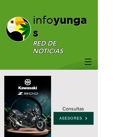
yunga
info
s
RED DE
NOTICIAS
Consultas
ASESORES