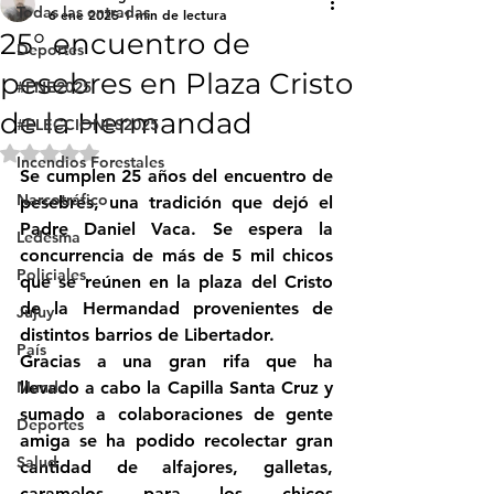
Todas las entradas
6 ene 2025
1 min de lectura
25° encuentro de
Deportes
pesebres en Plaza Cristo
#FNE2025
de la Hermandad
#ELECCIONES2025
Obtuvo NaN de 5 estrellas.
Incendios Forestales
Se cumplen 25 años del encuentro de 
Narcotráfico
pesebres, una tradición que dejó el 
Padre Daniel Vaca. Se espera la 
Ledesma
concurrencia de más de 5 mil chicos 
Policiales
que se reúnen en la plaza del Cristo 
de la Hermandad provenientes de 
Jujuy
distintos barrios de Libertador.
País
Gracias a una gran rifa que ha 
Mundo
llevado a cabo la Capilla Santa Cruz y 
sumado a colaboraciones de gente 
Deportes
amiga se ha podido recolectar gran 
Salud
cantidad de alfajores, galletas, 
caramelos para los chicos 