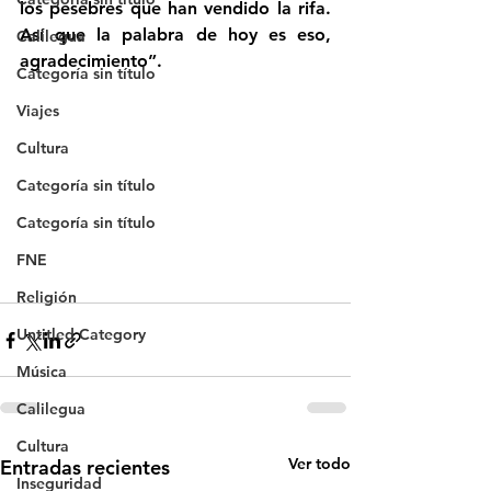
los pesebres que han vendido la rifa. 
Así que la palabra de hoy es eso, 
Calilegua
agradecimiento”.
Categoría sin título
Viajes
Cultura
Categoría sin título
Categoría sin título
FNE
Religión
Untitled Category
Música
Calilegua
Cultura
Ver todo
Entradas recientes
Inseguridad